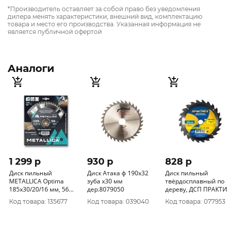
*Производитель оставляет за собой право без уведомления
дилера менять характеристики, внешний вид, комплектацию
товара и место его производства. Указанная информация не
является публичной офертой
Аналоги
1 299 p
930 p
828 p
Диск пильный
Диск Атака ф 190х32
Диск пильный
METALLICA Optima
зуба х30 мм
твёрдосплавный по
185x30/20/16 мм, 56
дер.8079050
дереву, ДСП ПРАКТИКА
зубов, Т=2, 2 мм по
190 х 20\16 мм, 24 зуба
Код товара: 135677
Код товара: 039040
Код товара: 077953
ламинату, 903155
032-256