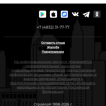
+7 (4832) 31-77-77
Оставить отзыв
Жалоба
Предложение
На информационном ресурсе применяются
рекомендательные технологии
(информационные технологии предоставления
информации на основе сбора, систематизации и
анализа сведений, относящихся к
предпочтениям пользователей сети «Интернет»,
находящихся на территории Российской
Федерации)
СтройлоН 1998-2026 г.