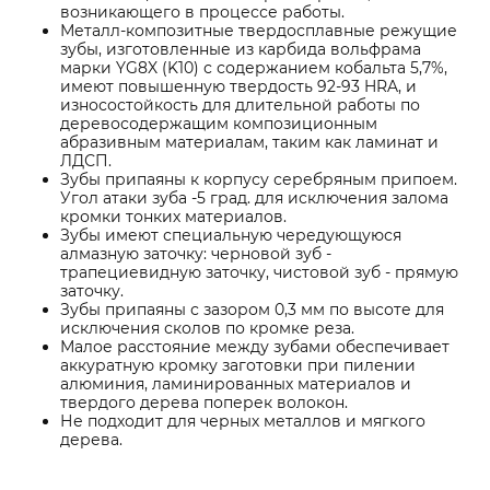
возникающего в процессе работы.
Металл-композитные твердосплавные режущие
зубы, изготовленные из карбида вольфрама
марки YG8X (K10) с содержанием кобальта 5,7%,
имеют повышенную твердость 92-93 HRA, и
износостойкость для длительной работы по
деревосодержащим композиционным
абразивным материалам, таким как ламинат и
ЛДСП.
Зубы припаяны к корпусу серебряным припоем.
Угол атаки зуба -5 град. для исключения залома
кромки тонких материалов.
Зубы имеют специальную чередующуюся
алмазную заточку: черновой зуб -
трапециевидную заточку, чистовой зуб - прямую
заточку.
Зубы припаяны с зазором 0,3 мм по высоте для
исключения сколов по кромке реза.
Малое расстояние между зубами обеспечивает
аккуратную кромку заготовки при пилении
алюминия, ламинированных материалов и
твердого дерева поперек волокон.
Не подходит для черных металлов и мягкого
дерева.