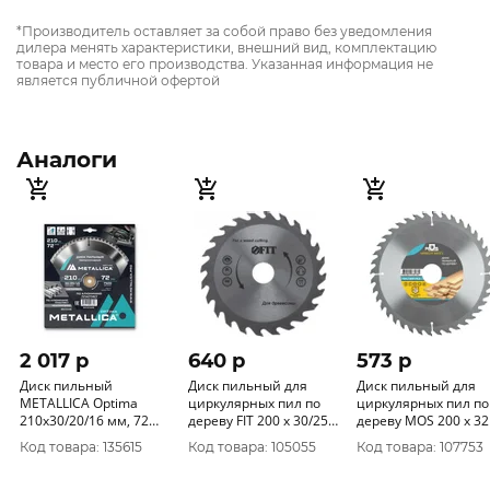
*Производитель оставляет за собой право без уведомления
дилера менять характеристики, внешний вид, комплектацию
товара и место его производства. Указанная информация не
является публичной офертой
Аналоги
2 017 p
640 p
573 p
Диск пильный
Диск пильный для
Диск пильный для
METALLICA Optima
циркулярных пил по
циркулярных пил по
210x30/20/16 мм, 72
дереву FIT 200 х 30/25,
дереву MOS 200 х 32
зуба, Т=2, 6 мм по
4 х 40T 37746
40T + 2 кольца: 32/3
Код товара: 135615
Код товара: 105055
Код товара: 107753
алюминию, пластику,
30/20 мм 37666М
903346