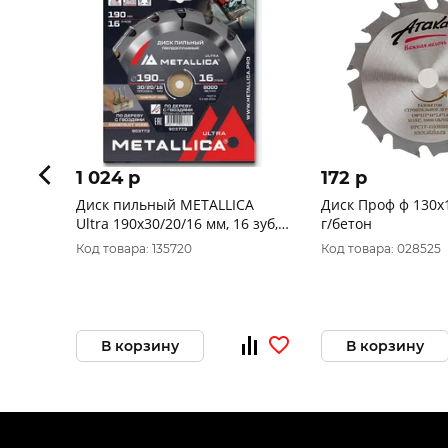
1 024 p
172 p
Диск пильный METALLICA
Диск Проф ф 130х
Ultra 190x30/20/16 мм, 16 зуб,
г/бетон
Т=2,4 мм по строй древесине/
Код товара: 135720
Код товара: 028525
гвозди, 903773
В корзину
В корзину