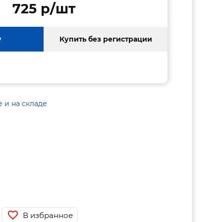
725 p/шт
у
Купить без регистрации
е и на складе
В избранное