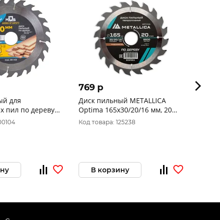
769 p
1 121
ый для
Диск пильный METALLICA
Диск 
х пил по дереву
Optima 165x30/20/16 мм, 20
Optim
 х 24T + 2 кольца:
зубов, Т=2,4 мм по дереву
зубов,
00104
Код товара: 125238
Код то
16 мм 37663М
продольный, 902561
попер
ину
В корзину
В 