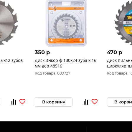
350 p
470 p
16х12 зубов
Диск Энкор ф 130х24 зуба х 16
Диск пильн
мм дер 48516
циркулярны
MOS 190 х 30
Код товара: 009727
Код товара: 1
30/20 и 20/
В корзину
В корз