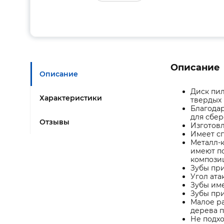
Описание
Описание
Диск пи
Характеристики
твердых 
Благода
для сбер
Отзывы
Изготовл
Имеет с
Металл-к
имеют п
компози
Зубы пр
Угол ата
Зубы име
Зубы при
Малое ра
дерева п
Не подхо