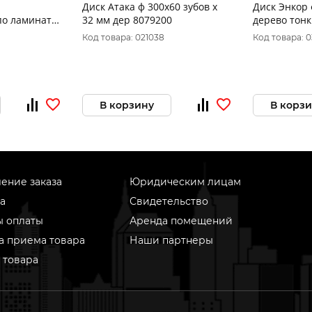
Диск Атака ф 300х60 зубов х
Диск Энкор 
по ламинату
32 мм дер 8079200
дерево тонк
\20\16 мм,
Код товара: 021038
Код товара: 0
 (921-978)
В корзину
В корз
ение заказа
Юридическим лицам
а
Свидетельство
ы оплаты
Аренда помещений
а приема товара
Наши партнеры
 товара