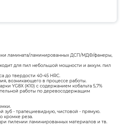
овки ламината/ламинированных ДСП/МДФ/фанеры,
одит для пил небольшой мощности и аккум. пил
а до твердости 40-45 HRC.
я, возникающего в процессе работы.
рки YG8X (K10) с содержанием кобальта 5,7%
лительной работы по деревосодержащим
ромки.
 зуб - трапециевидную, чистовой - прямую.
по кромке реза.
при пилении ламинированных материалов и тв.