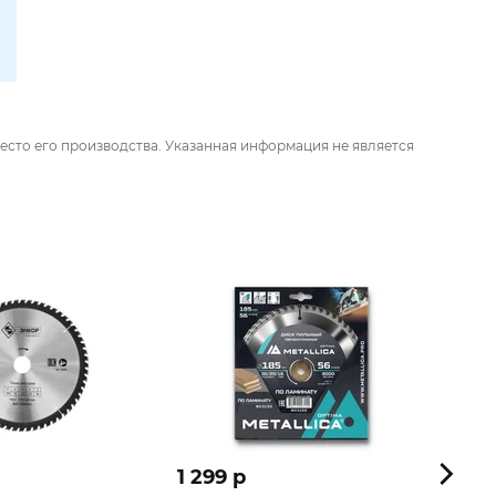
есто его производства. Указанная информация не является
1 299 p
1 188