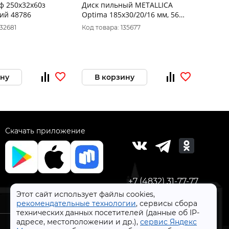
ф 250х32х60з
Диск пильный METALLICA
Диск 
ий 48786
Optima 185x30/20/16 мм, 56
тверд
зубов, Т=2,2 мм по ламинату,
ПРАКТ
32681
Код товара: 135677
Код то
903155
ТОНКИ
ину
В корзину
В 
Скачать приложение
+7 (4832) 31-77-77
Этот сайт использует файлы cookies,
рекомендательные технологии
, сервисы сбора
технических данных посетителей (данные об IP-
адресе, местоположении и др.),
сервис Яндекс