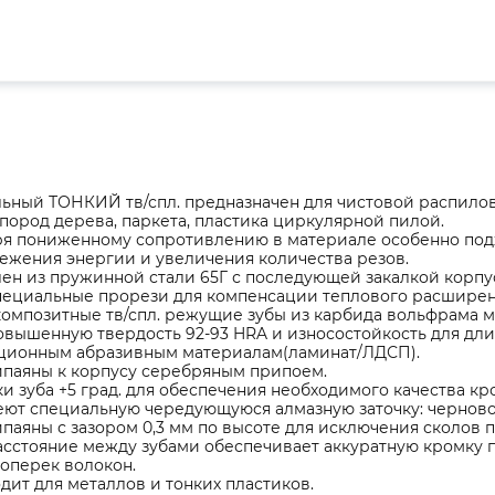
льный ТОНКИЙ тв/спл. предназначен для чистовой распил
пород дерева, паркета, пластика циркулярной пилой.
ря пониженному сопротивлению в материале особенно подх
ежения энергии и увеличения количества резов.
ен из пружинной стали 65Г с последующей закалкой корпус
пециальные прорези для компенсации теплового расширени
омпозитные тв/спл. режущие зубы из карбида вольфрама ма
овышенную твердость 92-93 HRA и износостойкость для д
ционным абразивным материалам(ламинат/ЛДСП).
ипаяны к корпусу серебряным припоем.
ки зуба +5 град. для обеспечения необходимого качества к
ют специальную чередующуюся алмазную заточку: черновой
паяны с зазором 0,3 мм по высоте для исключения сколов 
сстояние между зубами обеспечивает аккуратную кромку 
оперек волокон.
дит для металлов и тонких пластиков.