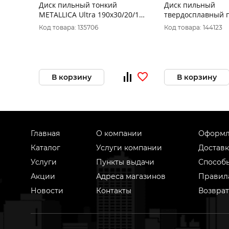
Диск пильный тонкий
Диск пильный
METALLICA Ultra 190x30/20/16
твердосплавный 
мм, 60 зуб, Т=1,8 мм по
ПРАКТИКА 185 х 30
Код товара: 135706
Код товара: 144123
ламинату, 903575
ТОНКИЙ, 48 зубьев
В корзину
В корзину
Главная
О компании
Оформл
Каталог
Услуги компании
Доставк
Услуги
Пункты выдачи
Способ
Акции
Адреса магазинов
Правил
Новости
Контакты
Возврат