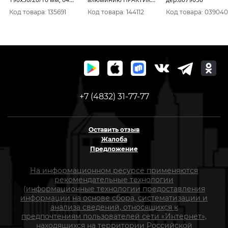
зуба, Т=2, 4 мм по
190 х 30\20\16 мм,
Код товара: 135691
Код товара: 144112
Код товара: 039040
алюминию, пластику,
ТОНКИЙ, 64 зуба (922-
903322
029)
+7 (4832) 31-77-77
Оставить отзыв
Жалоба
Предложение
На информационном ресурсе применяются
рекомендательные технологии
(информационные технологии предоставления
информации на основе сбора, систематизации и
анализа сведений, относящихся к
предпочтениям пользователей сети «Интернет»,
находящихся на территории Российской