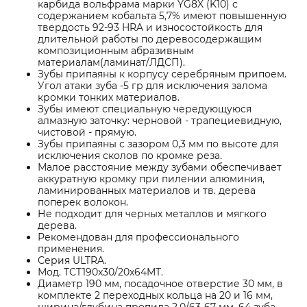
карбида вольфрама марки YG8X (K10) с
содержанием кобальта 5,7% имеют повышенную
твердость 92-93 HRA и износостойкость для
длительной работы по деревосодержащим
композиционным абразивным
материалам(ламинат/ЛДСП).
Зубы припаяны к корпусу серебряным припоем.
Угол атаки зуба -5 гр для исключения залома
кромки тонких материалов.
Зубы имеют специальную чередующуюся
алмазную заточку: черновой - трапециевидную,
чистовой - прямую.
Зубы припаяны с зазором 0,3 мм по высоте для
исключения сколов по кромке реза.
Малое расстояние между зубами обеспечивает
аккуратную кромку при пилении алюминия,
ламинированных материалов и тв. дерева
поперек волокон.
Не подходит для черных металлов и мягкого
дерева.
Рекомендован для профессионального
применения.
Серия ULTRA.
Мод. TCT190x30/20x64MT.
Диаметр 190 мм, посадочное отверстие 30 мм, в
комплекте 2 переходных кольца на 20 и 16 мм,