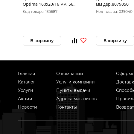
Optima 160x20/16 мм, 56
мм дер.8079050
зубов, Т=2,4 мм по алюминию,
Код товара: 135687
Код товара: 039040
пластику, 903285
В корзину
В корзину
Главная
О компании
Оформл
Каталог
Услуги компании
Доставк
Услуги
Пункты выдачи
Способ
Акции
Адреса магазинов
Правил
Новости
Контакты
Возврат