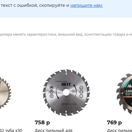
текст с ошибкой, скопируйте и
напишите нам.
дилера менять характеристики, внешний вид, комплектацию товара и м
758 p
769 p
32 зуба х30
Диск пильный для
Диск пильн