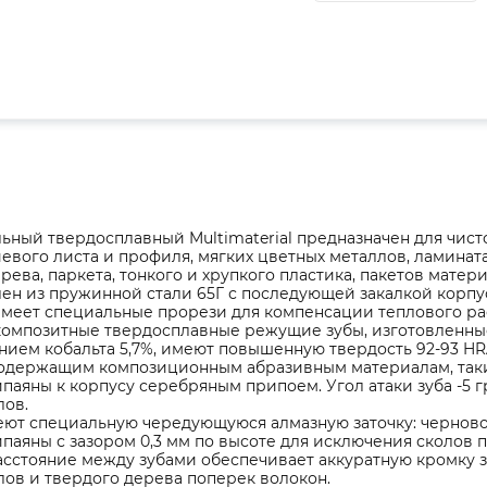
ьный твердосплавный Multimaterial предназначен для чи
вого листа и профиля, мягких цветных металлов, ламинат
рева, паркета, тонкого и хрупкого пластика, пакетов матери
ен из пружинной стали 65Г с последующей закалкой корпус
имеет специальные прорези для компенсации теплового ра
омпозитные твердосплавные режущие зубы, изготовленные
ием кобальта 5,7%, имеют повышенную твердость 92-93 HRA
одержащим композиционным абразивным материалам, таки
паяны к корпусу серебряным припоем. Угол атаки зуба -5 г
лов.
ют специальную чередующуюся алмазную заточку: черновой
паяны с зазором 0,3 мм по высоте для исключения сколов 
асстояние между зубами обеспечивает аккуратную кромку 
ов и твердого дерева поперек волокон.