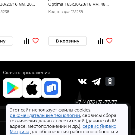
30/20/16 мм, 20
Optima 165x30/20/16 мм, 48
тверд
 мм по дереву
зубов, Т=2,4 мм по дереву
ПРАКТ
25238
Код товара: 125239
Код то
, 902561
поперечный, 902585
ТОНКИ
ину
В корзину
В 
Скачать приложение
+7 (4832) 31-77-77
Этот сайт использует файлы cookies,
рекомендательные технологии
, сервисы сбора
технических данных посетителей (данные об IP-
адресе, местоположении и др.),
сервис Яндекс
Метрика
для обеспечения работоспособности и