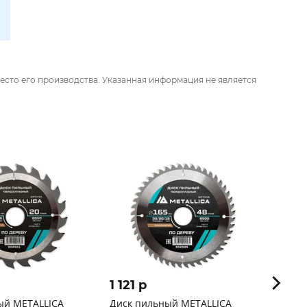
есто его производства. Указанная информация не является
1 121 p
1 54
ый METALLICA
Диск пильный METALLICA
Диск 