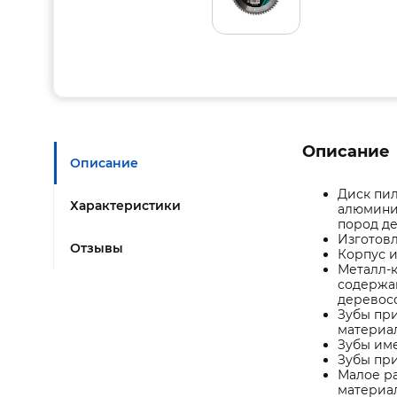
Описание
Описание
Диск пил
Характеристики
алюминие
пород де
Изготовл
Отзывы
Корпус 
Металл-к
содержан
деревос
Зубы при
материа
Зубы име
Зубы при
Малое р
материал