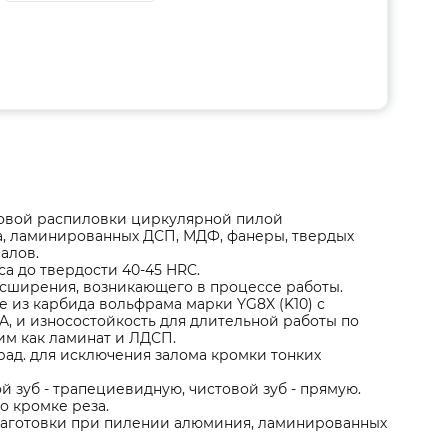
стовой распиловки циркулярной пилой
а, ламинированных ДСП, МДФ, фанеры, твердых
алов.
а до твердости 40-45 HRC.
сширения, возникающего в процессе работы.
 из карбида вольфрама марки YG8X (K10) с
, и износостойкость для длительной работы по
м как ламинат и ЛДСП.
рад. для исключения залома кромки тонких
 зуб - трапециевидную, чистовой зуб - прямую.
по кромке реза.
заготовки при пилении алюминия, ламинированных