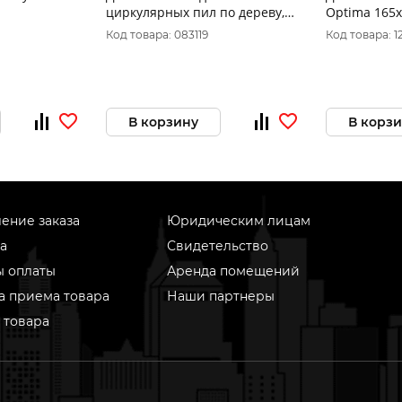
циркулярных пил по дереву,
Optima 165x
спец. форма зуба FIT 190 х
зубов, Т=2,4
Код товара: 083119
Код товара: 1
30/20 х 48Т 37692
продольный
В корзину
В корз
ение заказа
Юридическим лицам
а
Свидетельство
ы оплаты
Аренда помещений
а приема товара
Наши партнеры
 товара