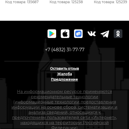
Код товара: 135687
Код товара: 125238
Код товара: 125239
алюминию, пластику,
дереву продольный,
дереву поперечный,
903285
902561
902585
+7 (4832) 31-77-77
Оставить отзыв
Жалоба
Предложение
На информационном ресурсе применяются
рекомендательные технологии
(информационные технологии предоставления
информации на основе сбора, систематизации и
анализа сведений, относящихся к
предпочтениям пользователей сети «Интернет»,
находящихся на территории Российской
Федерации)