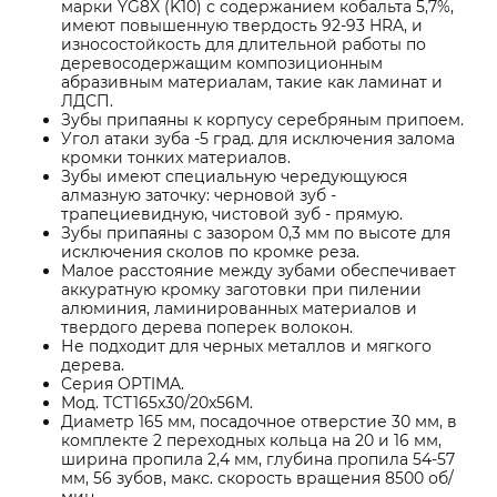
марки YG8X (K10) с содержанием кобальта 5,7%,
имеют повышенную твердость 92-93 HRA, и
износостойкость для длительной работы по
деревосодержащим композиционным
абразивным материалам, такие как ламинат и
ЛДСП.
Зубы припаяны к корпусу серебряным припоем.
Угол атаки зуба -5 град. для исключения залома
кромки тонких материалов.
Зубы имеют специальную чередующуюся
алмазную заточку: черновой зуб -
трапециевидную, чистовой зуб - прямую.
Зубы припаяны с зазором 0,3 мм по высоте для
исключения сколов по кромке реза.
Малое расстояние между зубами обеспечивает
аккуратную кромку заготовки при пилении
алюминия, ламинированных материалов и
твердого дерева поперек волокон.
Не подходит для черных металлов и мягкого
дерева.
Серия OPTIMA.
Мод. TCT165x30/20x56M.
Диаметр 165 мм, посадочное отверстие 30 мм, в
комплекте 2 переходных кольца на 20 и 16 мм,
ширина пропила 2,4 мм, глубина пропила 54-57
мм, 56 зубов, макс. скорость вращения 8500 об/