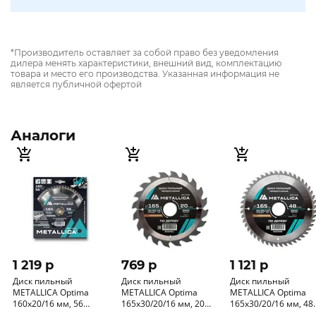
*Производитель оставляет за собой право без уведомления
дилера менять характеристики, внешний вид, комплектацию
товара и место его производства. Указанная информация не
является публичной офертой
Аналоги
1 219 p
769 p
1 121 p
Диск пильный
Диск пильный
Диск пильный
METALLICA Optima
METALLICA Optima
METALLICA Optima
160x20/16 мм, 56
165x30/20/16 мм, 20
165x30/20/16 мм, 48
зубов, Т=2, 4 мм по
зубов, Т=2, 4 мм по
зубов, Т=2, 4 мм по