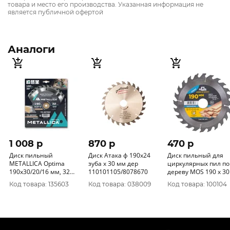
товара и место его производства. Указанная информация не
является публичной офертой
Аналоги
1 008 p
870 p
470 p
Диск пильный
Диск Атака ф 190х24
Диск пильный для
METALLICA Optima
зуба х 30 мм дер
циркулярных пил по
190x30/20/16 мм, 32
110101105/8078670
дереву MOS 190 х 30
зуба, Т=2, 4 мм по
24T + 2 кольца: 30/2
Код товара: 135603
Код товара: 038009
Код товара: 100104
дереву прод/поперечн,
20/16 мм 37663М
902707