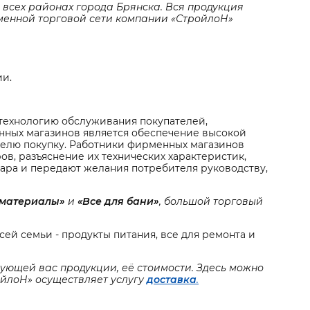
 всех районах города Брянска. Вся продукция
менной торговой сети компании «СтройлоН»
ии.
технологию обслуживания покупателей,
нных магазинов является обеспечение высокой
елю покупку. Работники фирменных магазинов
в, разъяснение их технических характеристик,
ара и передают желания потребителя руководству,
йматериалы»
и
«Все для бани»
, большой торговый
ей семьи - продукты питания, все для ремонта и
ющей вас продукции, её стоимости. Здесь можно
ойлоН» осуществляет услугу
доставка
.