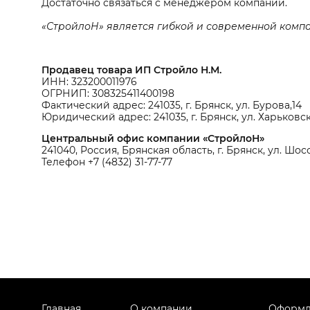
Достаточно связаться с менеджером компании.
«СтройлоН» является гибкой и современной компа
Продавец товара ИП Стройло Н.М.
ИНН: 323200011976
ОГРНИП: 308325411400198
Фактический адрес: 241035, г. Брянск, ул. Бурова,14
Юридический адрес: 241035, г. Брянск, ул. Харьковск
Центральный офис компании «СтройлоН»
241040, Россия, Брянская область, г. Брянск, ул. Шосс
Телефон +7 (4832) 31-77-77
Главная
О компании
Оформл