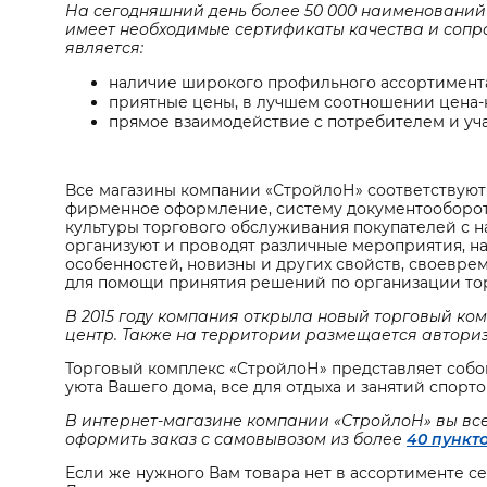
На сегодняшний день более 50 000 наименований 
имеет необходимые сертификаты качества и сопр
является:
наличие широкого профильного ассортимент
приятные цены, в лучшем соотношении цена-
прямое взаимодействие с потребителем и уч
Все магазины компании «СтройлоН» соответствуют
фирменное оформление, систему документооборота
культуры торгового обслуживания покупателей с 
организуют и проводят различные мероприятия, на
особенностей, новизны и других свойств, своевр
для помощи принятия решений по организации то
В 2015 году компания открыла новый торговый к
центр. Также на территории размещается автор
Торговый комплекс «СтройлоН» представляет собой
уюта Вашего дома, все для отдыха и занятий спорто
В интернет-магазине компании «СтройлоН» вы вс
оформить заказ с самовывозом из более
40 пункт
Если же нужного Вам товара нет в ассортименте се