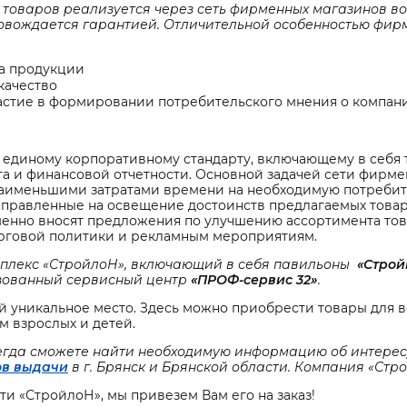
товаров реализуется через сеть фирменных магазинов во
овождается гарантией. Отличительной особенностью фир
а продукции
качество
астие в формировании потребительского мнения о компан
 единому корпоративному стандарту, включающему в себя 
 и финансовой отчетности. Основной задачей сети фирме
наименьшими затратами времени на необходимую потребит
правленные на освещение достоинств предлагаемых товаро
еменно вносят предложения по улучшению ассортимента тов
рговой политики и рекламным мероприятиям.
омплекс «СтройлоН», включающий в себя павильоны
«Стро
изованный сервисный центр
«ПРОФ-сервис 32»
.
 уникальное место. Здесь можно приобрести товары для вс
м взрослых и детей.
егда сможете найти необходимую информацию об интересу
ов выдачи
в г. Брянск и Брянской области. Компания «Стр
ти «СтройлоН», мы привезем Вам его на заказ!