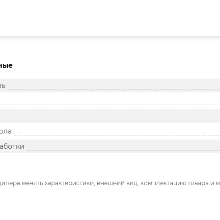
ные
ль
рла
аботки
дилера менять характеристики, внешний вид, комплектацию товара и м