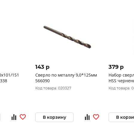
143 p
379 p
0х101/151
Сверло по металлу 9,0*125мм
Набор сверл
 338
566090
HSS черненых
2,5-3-3,2-3,5
Код товара: 020327
Код товара: 
В корзину
В корз