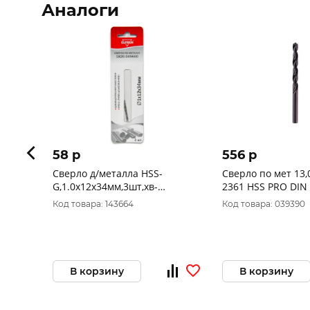
Аналоги
58 p
556 p
Сверло д/металла HSS-
Сверло по мет 13,
G,1.0х12х34мм,3шт,хв-
2361 HSS PRO DIN
цилиндр, ELITECH 1820.049600
Код товара: 143664
Код товара: 039390
В корзину
В корзину