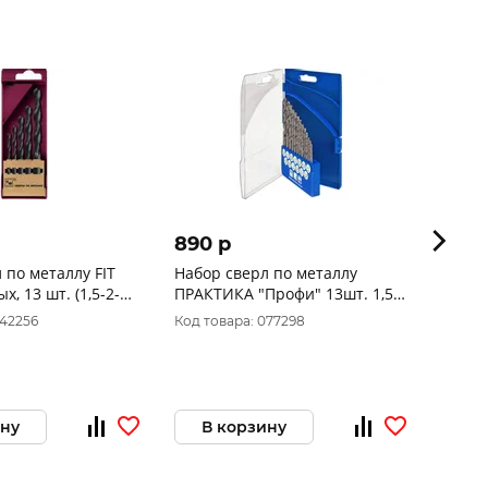
890 p
100 
 по металлу FIT
Набор сверл по металлу
Сверл
, 13 шт. (1,5-2-
ПРАКТИКА "Профи" 13шт. 1,5-
THUN
-4-4,5-4,8-
6,5 + 3,2, 4,2 мм ПРО кассета
2.0х4
042256
Код товара: 077298
Код то
640-278
49323
ину
В корзину
В 