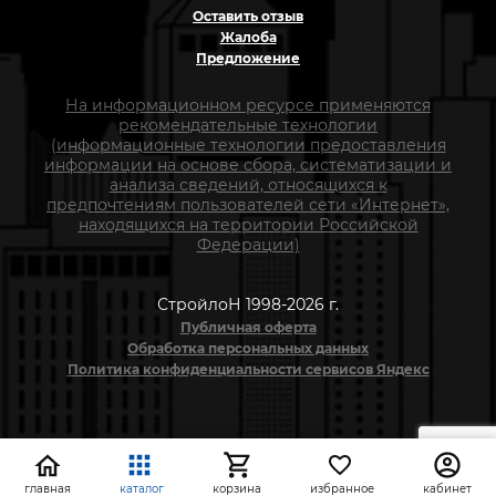
Оставить отзыв
Жалоба
Предложение
На информационном ресурсе применяются
рекомендательные технологии
(информационные технологии предоставления
информации на основе сбора, систематизации и
анализа сведений, относящихся к
предпочтениям пользователей сети «Интернет»,
находящихся на территории Российской
Федерации)
СтройлоН 1998-2026 г.
Публичная оферта
Обработка персональных данных
Политика конфиденциальности сервисов Яндекс
главная
каталог
корзина
избранное
кабинет