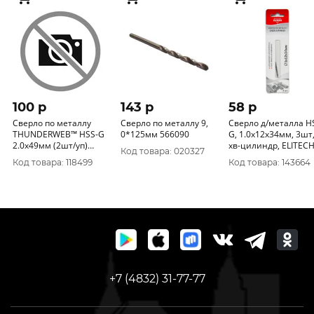
100 p
143 p
58 p
Сверло по металлу
Сверло по металлу 9,
Сверло д/металла H
THUNDERWEB™ HSS-G
0*125мм 566090
G, 1.0х12х34мм, 3шт
2.0х49мм (2шт/уп)
хв-цилиндр, ELITECH
Код товара: 020327
Milwaukee 4932352347
1820.049600
Код товара: 118499
Код товара: 143664
+7 (4832) 31-77-77