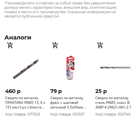
*Производитель оставляет за собой право без уведомления
дилера менять характеристики, внешний вид, комплектацию
товара и место его производства. Указанная информация не
является публичной офертой
Аналоги
460 p
79 p
25 p
Сверло по металлу
Сверло по металлу
Сверло по металлу,
ПРАКТИКА Р6М5 13, 0 х
фрез. с шаговой
сталь Р6М5, класс В,
151 мм (1шт.) блистер
заточкой 5.5х93мм
ЗУБР 4-29621-061-2.7
033-369
"Hardcore" Step Cutter
d=2, 7 мм
Код товара: 077523
Код товара: 051307
Код товара: 002745
140055