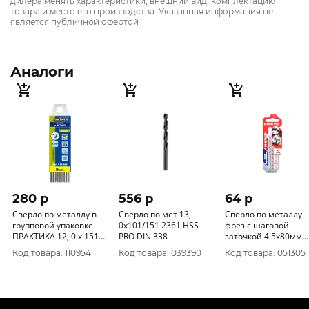
дилера менять характеристики, внешний вид, комплектацию
товара и место его производства. Указанная информация не
является публичной офертой
Аналоги
280 p
556 p
64 p
Сверло по металлу в
Сверло по мет 13,
Сверло по металлу
групповой упаковке
0х101/151 2361 HSS
фрез.с шаговой
ПРАКТИКА 12, 0 x 151
PRO DIN 338
заточкой 4.5х80мм
мм (5 шт) пластиковая
"Hardcore" Step Cutt
Код товара: 110954
Код товара: 039390
Код товара: 051305
коробка 915-922
140045