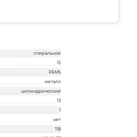
спиральное
15
Р6М5
металл
цилиндрический
13
1
нет
118