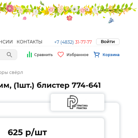
Войти
НСИИ
КОНТАКТЫ
+7 (4832)
31-77-77
Сравнить
Избранное
Корзина
оры свёрл
м, (1шт.) блистер 774-641
625 p/шт