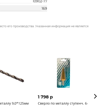
10902-77
169
есто его производства. Указанная информация не является
1 798 p
1 915
еталлу 9,0*125мм
Сверло по металлу ступенч. 6-
Сверл