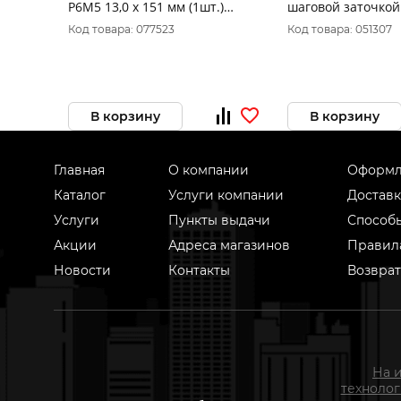
Р6М5 13,0 х 151 мм (1шт.)
шаговой заточкой
блистер 033-369
"Hardcore" Step C
Код товара: 077523
Код товара: 051307
В корзину
В корзину
Главная
О компании
Оформл
Каталог
Услуги компании
Доставк
Услуги
Пункты выдачи
Способ
Акции
Адреса магазинов
Правил
Новости
Контакты
Возврат
На 
техноло