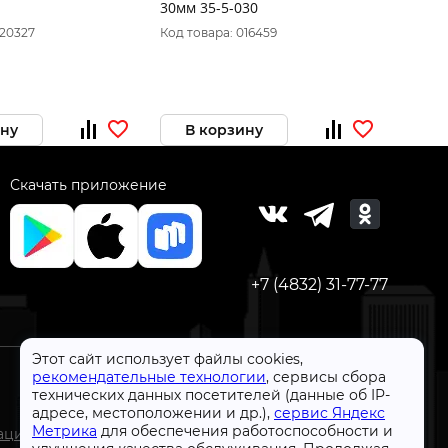
30мм 35-5-030
020327
Код товара: 016459
Код то
ину
В корзину
В 
Скачать приложение
+7 (4832) 31-77-77
Этот сайт использует файлы cookies,
рекомендательные технологии
, сервисы сбора
технических данных посетителей (данные об IP-
адресе, местоположении и др.),
сервис Яндекс
СтройлоН 1998-2026 г.
Метрика
для обеспечения работоспособности и
ации
Публичная оферта