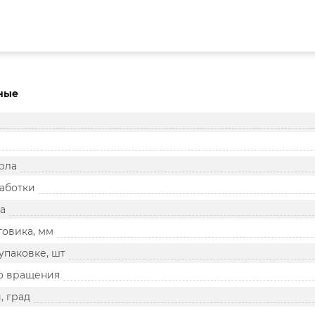
ные
рла
аботки
а
товика, мм
упаковке, шт
о вращения
, град