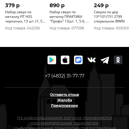
379 p
890 p
249 p
Набор сверл по
Набор сверл по
Сверло по дер
металлу FIT HSS
металлу ПРАКТИКА
13*101/151 2799
черненых, 13 шт. (1, 5-
"Профи" 13шт. 1, 5-6, 5
спиральное IRWIN
2-2, 5-3-3, 2-3, 5-4-4, 5-
+ 3, 2, 4, 2 мм ПРО
Код товара: 042256
Код товара: 077298
Код товара: 003053
4, 8-
кассета 640-278
+7 (4832) 31-77-77
Оставить отзыв
Жалоба
Предложение
На информационном ресурсе применяются
рекомендательные технологии
(информационные технологии предоставления