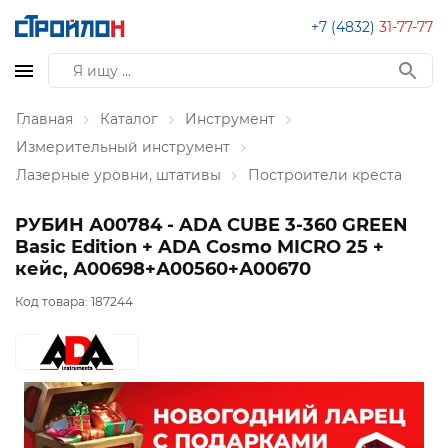
+7 (4832)
31-77-77
Главная
Каталог
Инструмент
Измерительный инструмент
Лазерные уровни, штативы
Построители креста
РУБИН А00784 - ADA CUBE 3-360 GREEN
Basic Edition + ADA Cosmo MICRO 25 +
кейс, А00698+А00560+А00670
Код товара:
187244