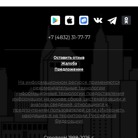
+7 (4832) 31-77-77
Оставить отзыв
Жалоба
Предложение
На информационном ресурсе применяются
рекомендательные технологии
(информационные технологии предоставления
информации на основе сбора, систематизации и
анализа сведений, относящихся к
предпочтениям пользователей сети «Интернет»,
находящихся на территории Российской
Федерации)
СтройлоН 1998-2026 г.