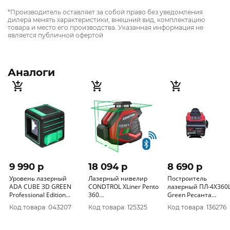
*Производитель оставляет за собой право без уведомления
дилера менять характеристики, внешний вид, комплектацию
товара и место его производства. Указанная информация не
является публичной офертой
Аналоги
9 990 p
18 094 p
8 690 p
Уровень лазерный
Лазерный нивелир
Построитель
ADA CUBE 3D GREEN
CONDTROL XLiner Pento
лазерный ПЛ-4Х36
Professional Edition
360
Green Ресанта
А00545
(10702070/061023/3410640/2,
61/10/545
Код товара: 043207
Код товара: 125325
Код товара: 136276
Китай)