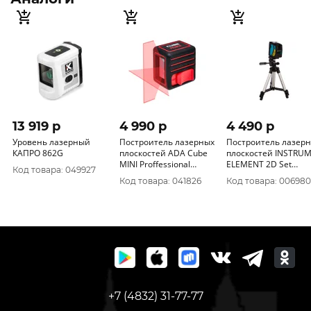
13 919 p
4 990 p
4 490 p
Уровень лазерный
Построитель лазерных
Построитель лазер
КАПРО 862G
плоскостей ADA Cube
плоскостей INSTRU
MINI Proffessional
ELEMENT 2D Set
Код товара: 049927
Edition А00462
IM0111
Код товара: 041826
Код товара: 006980
+7 (4832) 31-77-77