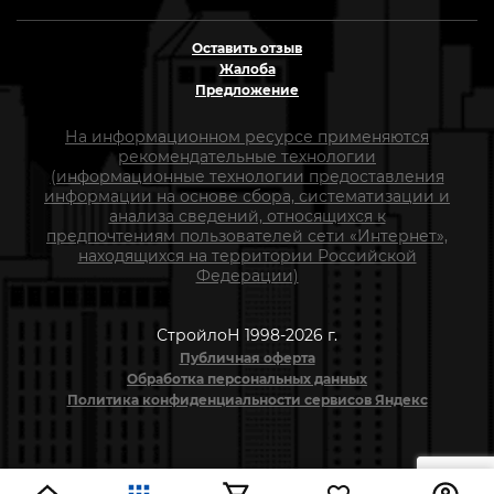
Оставить отзыв
Жалоба
Предложение
На информационном ресурсе применяются
рекомендательные технологии
(информационные технологии предоставления
информации на основе сбора, систематизации и
анализа сведений, относящихся к
предпочтениям пользователей сети «Интернет»,
находящихся на территории Российской
Федерации)
СтройлоН 1998-2026 г.
Публичная оферта
Обработка персональных данных
Политика конфиденциальности сервисов Яндекс