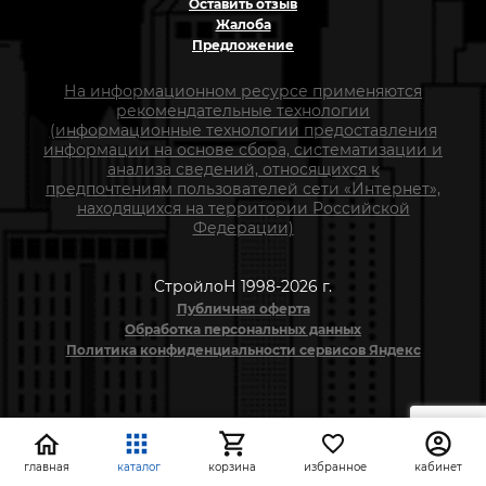
Оставить отзыв
Жалоба
Предложение
На информационном ресурсе применяются
рекомендательные технологии
(информационные технологии предоставления
информации на основе сбора, систематизации и
анализа сведений, относящихся к
предпочтениям пользователей сети «Интернет»,
находящихся на территории Российской
Федерации)
СтройлоН 1998-2026 г.
Публичная оферта
Обработка персональных данных
Политика конфиденциальности сервисов Яндекс
главная
каталог
корзина
избранное
кабинет