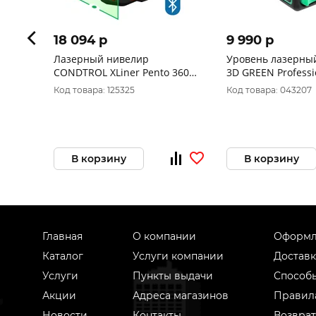
18 094 p
9 990 p
Лазерный нивелир
Уровень лазерный ADA CU
CONDTROL XLiner Pento 360
3D GREEN Professi
(10702070/061023/3410640/2,
А00545
Код товара: 125325
Код товара: 043207
Китай)
В корзину
В корзину
Главная
О компании
Оформл
Каталог
Услуги компании
Доставк
Услуги
Пункты выдачи
Способ
Акции
Адреса магазинов
Правил
Новости
Контакты
Возврат