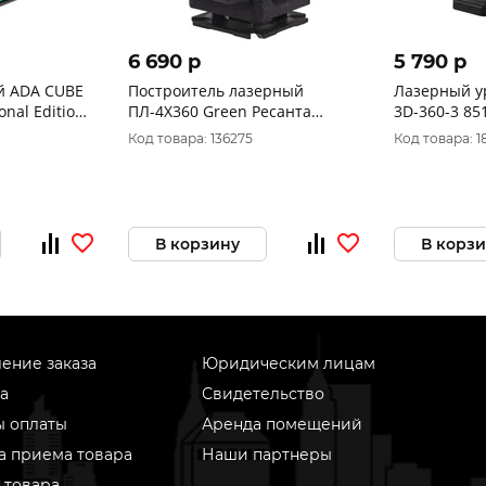
6 690 p
5 790 p
BE
Построитель лазерный
Лазерный у
onal Edition
ПЛ-4Х360 Green Ресанта
3D-360-3 85
61/10/544
Код товара: 136275
Код товара: 1
В корзину
В корз
ение заказа
Юридическим лицам
а
Свидетельство
ы оплаты
Аренда помещений
а приема товара
Наши партнеры
 товара