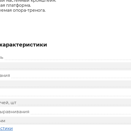
ый настенный кронштейн.
ая платформа.
емая опора-тренога.
характеристики
ль
ания
чей, шт
выравнивания
 нм
истики