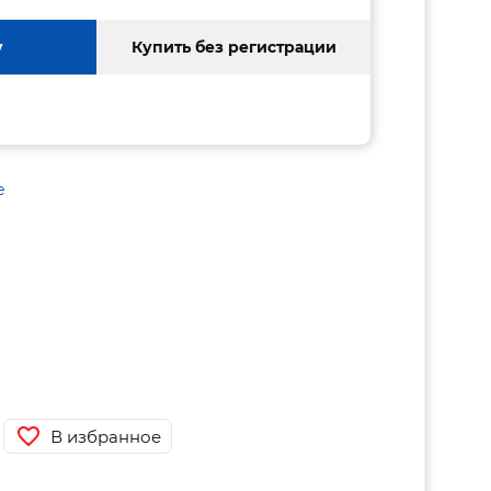
у
Купить без регистрации
е
В избранное