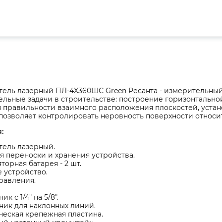
тель лазерный ПЛ-4Х360ШС Green Ресанта - измерительный
льные задачи в строительстве: построение горизонтально
 правильности взаимного расположения плоскостей, устан
озволяет контролировать неровность поверхности относи
:
тель лазерный.
я переноски и хранения устройства.
торная батарея - 2 шт.
 устройство.
равления.
к с 1/4" на 5/8".
ник для наклонных линий.
еская крепежная пластина.