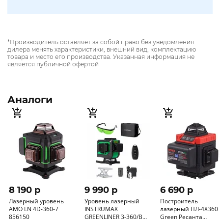
*Производитель оставляет за собой право без уведомления
дилера менять характеристики, внешний вид, комплектацию
товара и место его производства. Указанная информация не
является публичной офертой
Аналоги
8 190 p
9 990 p
6 690 p
Лазерный уровень
Уровень лазерный
Построитель
AMO LN 4D-360-7
INSTRUMAX
лазерный ПЛ-4Х360
856150
GREENLINER 3-360/B
Green Ресанта