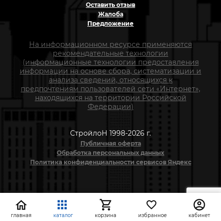
Оставить отзыв
Жалоба
Предложение
На информационном ресурсе применяются
рекомендательные технологии
(информационные технологии предоставления
информации на основе сбора, систематизации и
анализа сведений, относящихся к
предпочтениям пользователей сети «Интернет»,
находящихся на территории Российской
Федерации)
СтройлоН 1998-2026 г.
Публичная оферта
Обработка персональных данных
Политика конфиденциальности сервисов Яндекс
главная
каталог
корзина
избранное
кабинет