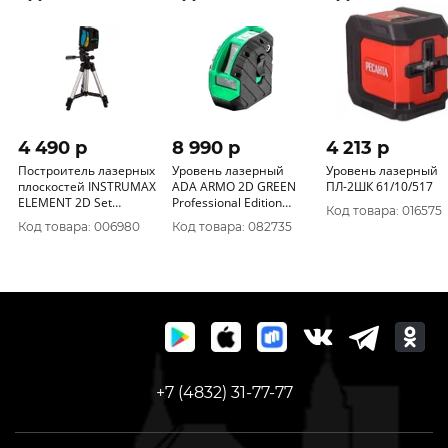
4 490 p
8 990 p
4 213 p
Построитель лазерных
Уровень лазерный
Уровень лазерный
плоскостей INSTRUMAX
ADA ARMO 2D GREEN
ПЛ-2ШК 61/10/517
ELEMENT 2D Set
Professional Edition
Код товара: 016575
IM0111
А00575
Код товара: 006980
Код товара: 082735
+7 (4832) 31-77-77