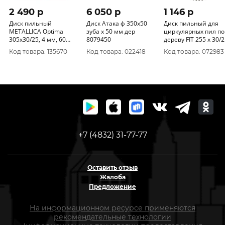
2 490 p
6 050 p
1 146 p
Диск пильный
Диск Атака ф 350х50
Диск пильный для
METALLICA Optima
зуба х 50 мм дер
циркулярных пил по
305x30/25, 4 мм, 60
8079450
дереву FIT 255 х 30/2
зубов, Т=3, 2 мм по
4 х 60T 37760
Код товара: 135670
Код товара: 022418
Код товара: 072983
дереву поперечный,
902998
+7 (4832) 31-77-77
Оставить отзыв
Жалоба
Предложение
На информационном ресурсе применяются
рекомендательные технологии