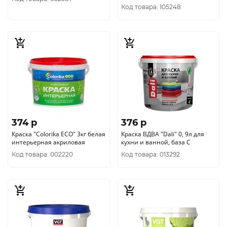
Код товара: 105248
374 p
376 p
Краска "CoIorika ECO" 3кг белая
Краска ВДВА "Dаli" 0, 9л для
интерьерная акриловая
кухни и ванной, база С
Код товара: 002220
Код товара: 013292