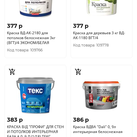
377 p
377 p
Краска ВД-АК-2180 для
Краска для деревьев 3 кг ВД-
потолков белоснежная 3кг
АК-1180 ВГТ/4
(ВГТ)/4 ЭКОНОМ/БЕЛАЯ
Код товара: 109778
Код товара: 109766
383 p
386 p
КРАСКА В/Д "ПРОФИ" ДЛЯ СТЕН
Краска ВДВА "Dаli" 0, 9л
И ПОТОЛКОВ ИНТЕРЬЕРНАЯ
интерьерная белоснежная
БАЗА А 0, 9 Л (1/18) ТЕКС