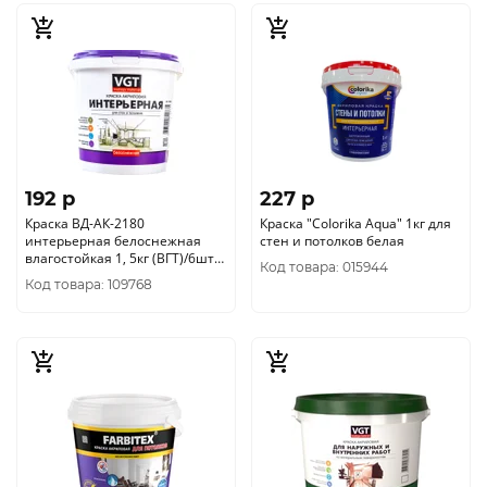
192 p
227 p
Краска ВД-АК-2180
Краска "CoIorika Aqua" 1кг для
интерьерная белоснежная
стен и потолков белая
влагостойкая 1, 5кг (ВГТ)/6шт
Код товара: 015944
ЭКОНОМ/БЕЛАЯ
Код товара: 109768