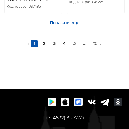
Код товара: 036355
Код товара: 037495
Показать еще
1
2
3
4
5
...
12
+7 (4832) 31-77-77