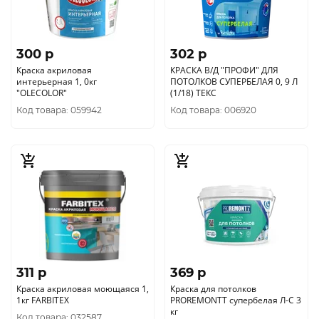
300 p
302 p
Краска акриловая
КРАСКА В/Д "ПРОФИ" ДЛЯ
интерьерная 1, 0кг
ПОТОЛКОВ СУПЕРБЕЛАЯ 0, 9 Л
"OLECOLOR"
(1/18) ТЕКС
Код товара: 059942
Код товара: 006920
311 p
369 p
Краска акриловая моющаяся 1,
Краска для потолков
1кг FARBITEX
PROREMONTT супербелая Л-С 3
кг
Код товара: 032587