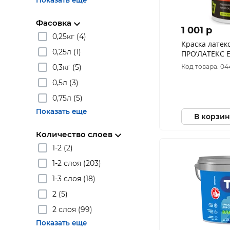
Показать еще
Фасовка
1 001 p
0,25кг (4)
Краска латек
0,25л (1)
ПРО’ЛАТЕКС Е
0,9л Россия
0,3кг (5)
Код товара: 0
0,5л (3)
0,75л (5)
Показать еще
В корзин
Количество слоев
1-2 (2)
1-2 слоя (203)
1-3 слоя (18)
2 (5)
2 слоя (99)
Показать еще