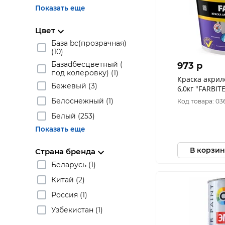
Показать еще
Цвет
База bc(прозрачная)
(10)
Базаdбесцветный (
973 p
под колеровку) (1)
Краска акрил
Бежевый (3)
6,0кг "FARBIT
Белоснежный (1)
Код товара: 03
Белый (253)
Показать еще
В корзин
Страна бренда
Беларусь (1)
Китай (2)
Россия (1)
Узбекистан (1)