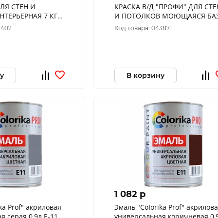
ДЛЯ СТЕН И
КРАСКА В/Д "ПРОФИ" ДЛЯ СТЕ
ЕРЬЕРНАЯ 7 КГ
И ПОТОЛКОВ МОЮЩАЯСЯ БА
A 1,8 Л (1) ТЕКС
1402
Код товара: 043871
у
В корзину
1 082 p
ka Prof" акриловая
Эмаль "CoIorika Prof" акрилов
я серая 0,9л Е-11
универсальная коричневая 0,9л