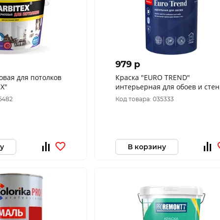
979 p
овая для потолков
Краска "EURO TREND"
EX"
интерьерная для обоев и стен
0,9л (6) Тиккурила
6482
Код товара: 035333
у
В корзину