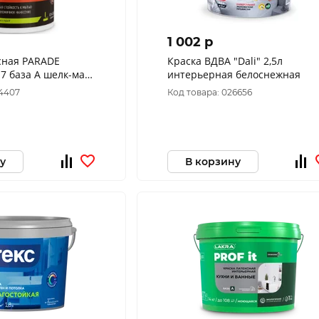
1 002 p
сная PARADE
Краска ВДВА "Dаli" 2,5л
7 база А шелк-мат.
интерьерная белоснежная
44407
Код товара: 026656
у
В корзину