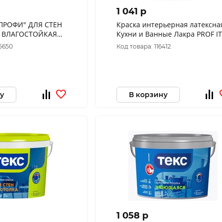
1 041 p
"ПРОФИ" ДЛЯ СТЕН
Краска интерьерная латексна
 ВЛАГОСТОЙКАЯ
Кухни и Ванные Лакра PROF IT
8 Л (1) ТЕКС
База А 3кг
5650
Код товара: 116412
у
В корзину
1 058 p