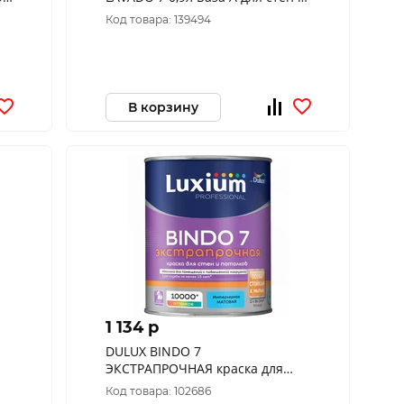
потолков
Код товара: 139494
В корзину
1 134 p
DULUX BINDO 7
ЭКСТРАПРОЧНАЯ краска для
С
стен и потолков, матовая, база
Код товара: 102686
BW (1л)