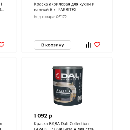
Н
Краска акриловая для кухни и
ЗА
ванной 6 кг FARBITEX
Код товара: 061172
В корзину
1 092 p
ая
Краска ВДВА Dali Collection
LAVADO 7 0,9л База А для стен и