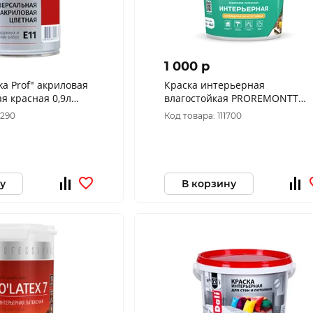
1 000 p
ka Prof" акриловая
Краска интерьерная
красная 0,9л
влагостойкая PROREMONTT
супербелая Л-С 6,5кг
7290
Код товара: 111700
у
В корзину