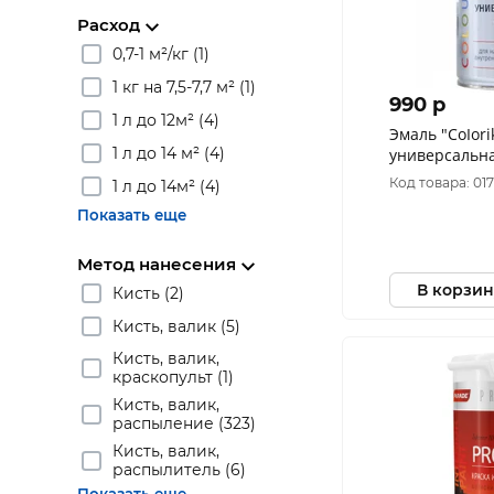
Расход
0,7-1 м²/кг (1)
1 кг на 7,5-7,7 м² (1)
990 p
1 л до 12м² (4)
Эмаль "CoIori
1 л до 14 м² (4)
универсальная 
Е-11
Код товара: 01
1 л до 14м² (4)
Показать еще
Метод нанесения
В корзин
Кисть (2)
Кисть, валик (5)
Кисть, валик,
краскопульт (1)
Кисть, валик,
распыление (323)
Кисть, валик,
распылитель (6)