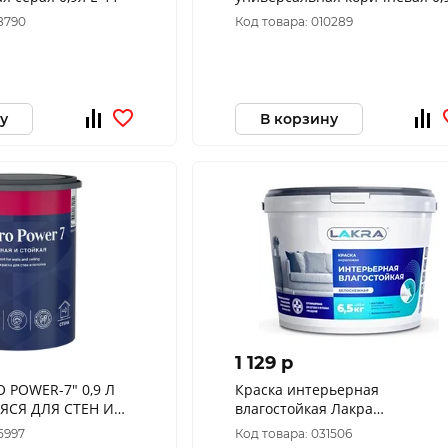
Е-11
8790
Код товара: 010289
у
В корзину
1 129 p
OWER-7" 0,9 Л
Краска интерьерная
ЯСЯ ДЛЯ СТЕН И
влагостойкая Лакра
ТИККУРИЛА"
повышенной белизны 6,5кг Л-
5997
Код товара: 031506