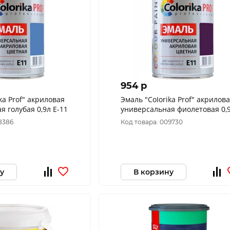
954 p
ka Prof" акриловая
Эмаль "CoIorika Prof" акрилов
я голубая 0,9л Е-11
универсальная фиолетовая 0,
Е-11
8386
Код товара: 009730
у
В корзину