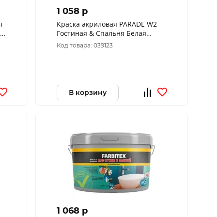
1 058 p
я
Краска акриловая PARADE W2
Гостиная & Спальня Белая
матовая 2,5л Россия
Код товара: 039123
В корзину
1 068 p