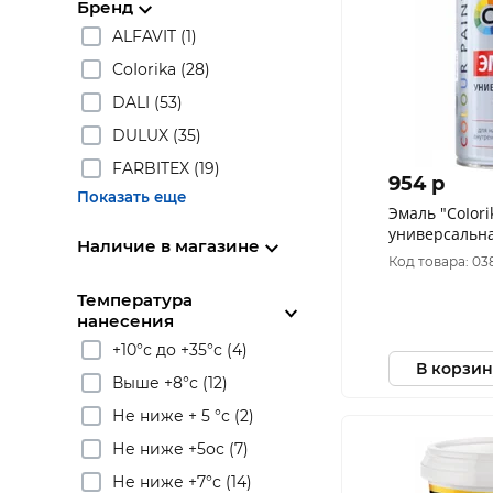
Бренд
ALFAVIT (1)
CoIorika (28)
DALI (53)
DULUX (35)
FARBITEX (19)
954 p
Показать еще
Эмаль "CoIori
универсальна
Наличие в магазине
Код товара: 03
Температура
нанесения
+10°с до +35°с (4)
В корзин
Выше +8°с (12)
Не ниже + 5 °с (2)
Не ниже +5ос (7)
Не ниже +7°с (14)