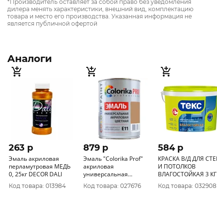
*Производитель оставляет за собой право без уведомления
дилера менять характеристики, внешний вид, комплектацию
товара и место его производства. Указанная информация не
является публичной офертой
Аналоги
263 p
879 p
584 p
Эмаль акриловая
Эмаль "CoIorika Prof"
КРАСКА В/Д ДЛЯ СТ
перламутровая МЕДЬ
акриловая
И ПОТОЛКОВ
0, 25кг DECOR DALI
универсальная
ВЛАГОСТОЙКАЯ 3 КГ
бежевая 0, 9л Е-11
(1) ТЕКС
Код товара: 013984
Код товара: 027676
Код товара: 032908