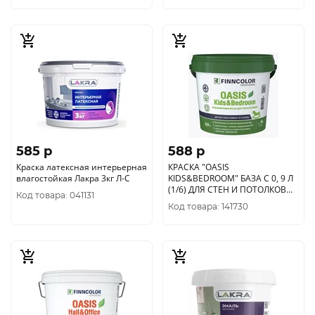
585 p
588 p
Краска латексная интерьерная
КРАСКА "OASIS
влагостойкая Лакра 3кг Л-С
KIDS&BEDROOM" БАЗА C 0, 9 Л
(1/6) ДЛЯ СТЕН И ПОТОЛКОВ
Код товара: 041131
"FINNCOLOR"
Код товара: 141730