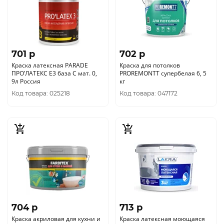
701 p
702 p
Краска латексная PARADE
Краска для потолков
ПРО’ЛАТЕКС Е3 база С мат. 0,
PROREMONTT супербелая 6, 5
9л Россия
кг
Код товара: 025218
Код товара: 047172
704 p
713 p
Краска акриловая для кухни и
Краска латексная моющаяся