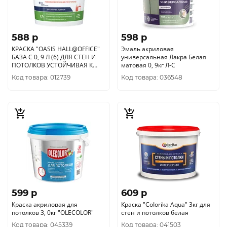
588 p
598 p
КРАСКА "OASIS HALL@OFFICE"
Эмаль акриловая
БАЗА С 0, 9 Л (6) ДЛЯ СТЕН И
универсальная Лакра Белая
ПОТОЛКОВ УСТОЙЧИВАЯ К
матовая 0, 9кг Л-С
МЫТЬЮ "FINNCOLOR"
Код товара: 012739
Код товара: 036548
599 p
609 p
Краска акриловая для
Краска "CoIorika Aqua" 3кг для
потолков 3, 0кг "OLECOLOR"
стен и потолков белая
Код товара: 045339
Код товара: 041503