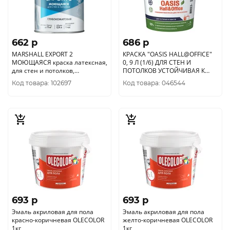
662 p
686 p
MARSHALL EXPORT 2
КРАСКА "OASIS HALL@OFFICE"
МОЮЩАЯСЯ краска латексная,
0, 9 Л (1/6) ДЛЯ СТЕН И
для стен и потолков,
ПОТОЛКОВ УСТОЙЧИВАЯ К
глубокоматовая, база BW (0,
МЫТЬЮ "FINNCOLOR"
Код товара: 102697
Код товара: 046544
9л)
693 p
693 p
Эмаль акриловая для пола
Эмаль акриловая для пола
красно-коричневая OLECOLOR
желто-коричневая OLECOLOR
1кг
1кг