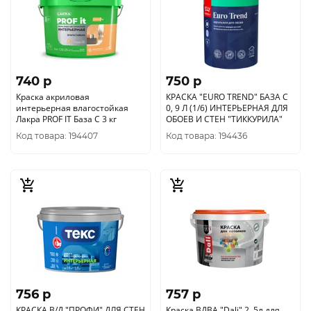
740 p
750 p
Краска акриловая
КРАСКА "EURO TREND" БАЗА С
интерьерная влагостойкая
0, 9 Л (1/6) ИНТЕРЬЕРНАЯ ДЛЯ
Лакра PROF IT База С 3 кг
ОБОЕВ И СТЕН "ТИККУРИЛА"
Код товара: 194407
Код товара: 194436
756 p
757 p
КРАСКА В/Д "ПРОФИ" ДЛЯ СТЕН
Краска ВДВА "Dаli" 2, 5л для