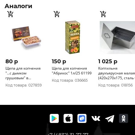
Аналоги
80 p
150 p
1 025 p
Щепа для копчения
Щепа для копчения
Коптильня
"...с дымком
"Абрикос" 1л/25 61199
двухъярусная малая
грушевым" в
(420x270x175, сталь 0,
Код товара: 036665
алюминевом лотке
8 мм) К2-0.8
Код товара: 027859
Код товара: 018156