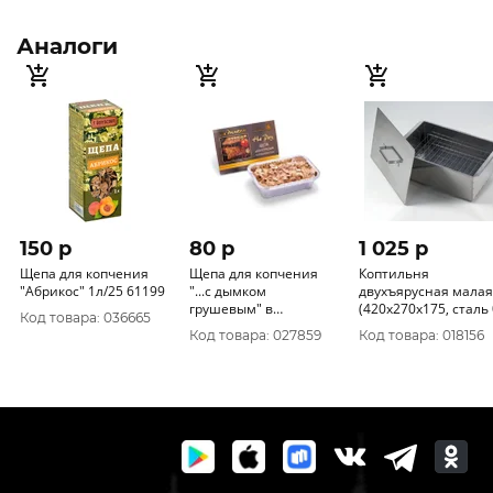
Аналоги
150 p
80 p
1 025 p
Щепа для копчения
Щепа для копчения
Коптильня
"Абрикос" 1л/25 61199
"...с дымком
двухъярусная малая
грушевым" в
(420x270x175, сталь 0,
Код товара: 036665
алюминевом лотке
8 мм) К2-0.8
Код товара: 027859
Код товара: 018156