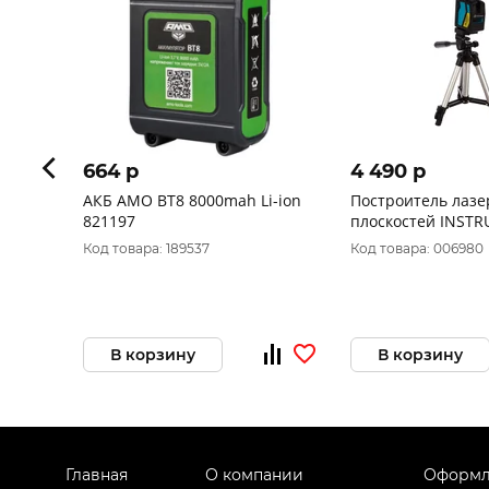
664 p
4 490 p
АКБ AMO BT8 8000mah Li-ion
Построитель лаз
821197
плоскостей INST
ELEMENT 2D Set I
Код товара: 189537
Код товара: 006980
В корзину
В корзину
Главная
О компании
Оформл