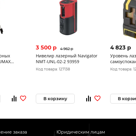
3 500 p
4 823 p
4 962 p
ерных
Нивелир лазерный Navigator
Уровень ла
RUMAX
NMT-UNL-02-2 93959
самоуспока
M0111
красные луч
Код товара: 127138
Код товара: 1
диапазон 15
18630
В корзину
В корз
ение заказа
Юридическим лицам