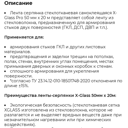
Описание
Лента серпянка стеклотканевая самоклеящаяся X-
Glass Pro 50 мм х 20 м представляет собой ленту из
стекловолокна, предназначенную для армирования
стыков двух поверхностей (ГКЛ, ДСП, ДВП и т.п.).
Применяется для:
армирования стыков ГКЛ и других листовых
материалов.
предотвращения и заделки трещин на потолках,
полах, стенах, внутренних углах помещения, местах
примыкания дверных и оконных коробок к стенам.
сплошного армирования для укрепления
поверхности.
*согласно ТУ 23.14.12-010-18501748-2020 отклонения по
длине ±15%.
Преимущества ленты-серпянки X-Glass 50мм х 20м:
Экологическая безопасность (стеклотканевая сетка
XGLASS изготовлена из стекловолокна, которое не
разлагается и не выделяет вредных веществ даже при
незначительном нагревании или при химических
воздействиях).