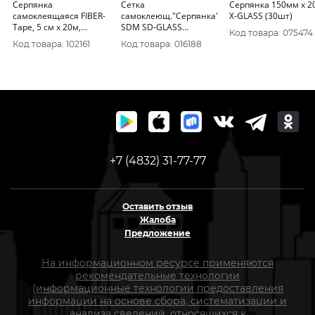
Серпянка
Сетка
Серпянка 150мм х 2
самоклеящаяся FIBER-
самоклеющ."Серпянка"
X-GLASS (30шт)
Tape, 5 см х 20м,
SDM SD-GLASS
Код товара: 075474
STAYER Professional
50ммх20м для
Код товара: 102161
Код товара: 016188
1246-05-20
внутр.работ 0187
+7 (4832) 31-77-77
Оставить отзыв
Жалоба
Предложение
На информационном ресурсе применяются
рекомендательные технологии
(информационные технологии предоставления
информации на основе сбора, систематизации и
анализа сведений, относящихся к