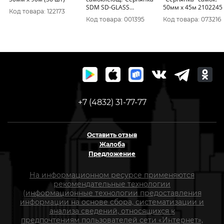
SDM SD-GLASS
50мм х 45м 2102245
Код товара: 122173
50ммх45м для
Код товара: 001395
Код товара: 073216
внутр.работ 0189
+7 (4832) 31-77-77
Оставить отзыв
Жалоба
Предложение
На информационном ресурсе применяются
рекомендательные технологии
(информационные технологии предоставления
информации на основе сбора, систематизации и
анализа сведений, относящихся к
предпочтениям пользователей сети «Интернет»,