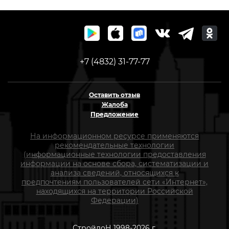
+7 (4832) 31-77-77
Оставить отзыв
Жалоба
Предложение
На информационном ресурсе применяются
рекомендательные технологии
(информационные технологии предоставления
информации на основе сбора, систематизации и
анализа сведений, относящихся к
предпочтениям пользователей сети «Интернет»,
находящихся на территории Российской
Федерации)
СтройлоН 1998-2026 г.