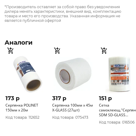
*Производитель оставляет за собой право без уведомления
дилера менять характеристики, внешний вид, комплектацию
товара и место его производства. Указанная информация не
является публичной офертой
Аналоги
173 p
317 p
151 p
Серпянка POLINET
Серпянка 100мм х 45м
Сетка
150мм х 20м
X-GLASS (27шт)
самоклеющ."Серпян
SDM SD-GLASS
Код товара: 112652
Код товара: 075473
150ммх20м для
Код товара: 016506
внутр.работ 0201