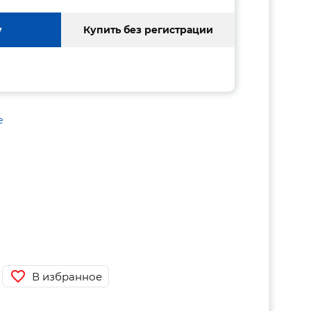
у
Купить без регистрации
е
В избранное