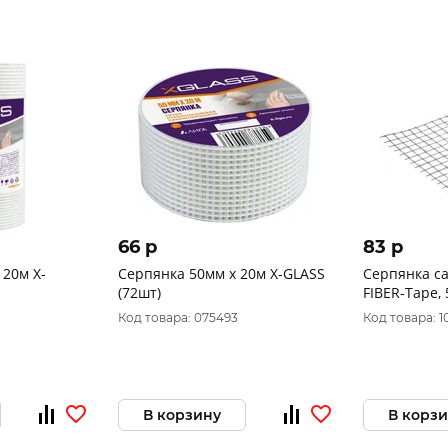
66 p
83 p
 20м X-
Серпянка 50мм х 20м X-GLASS
Серпянка с
(72шт)
FIBER-Tape, 
Professional
Код товара: 075493
Код товара: 1
В корзину
В корз