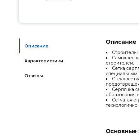
Описание
Описание
Строительн
Самоклеяща
Характеристики
строителей.
Сетка серп
специальным к
Отзывы
Стеклосетк
предотвращени
Серпянка с
образования в
Сетчатая с
технологично
Основные 