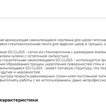
ая армирующая самоклеящаяся серпянка для швов гипсокарт
яся стекловолоконная лента для заделки швов и трещин, 
янка SD-GLASS - сетки из стекловолокна с размерами ячейк
леем (клеем с остаточной липкостью).
а строительная самоклеящаяся SD-GLASS – используется пр
я образования трещин, укрепления поверхностей стен и п
амоклеящаяся SD-GLASS - имеет сетчатую структуру, что поз
здутий и неровностей.
труктура покрыта равномерным слоем клея постоянной липко
 выполнять работы с ее использованием, даже непрофессио
характеристики