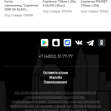
Сетка
Серпянка 150мм х 20м
Серпянка POLINET
самоклеющ."Серпянка"
X-GLASS (30шт)
150мм х 20м
SDM SD-GLASS
Код товара: 075474
Код товара: 112652
50ммх20м для
Код товара: 016188
внутр.работ 0187
+7 (4832) 31-77-77
Оставить отзыв
Жалоба
Предложение
На информационном ресурсе применяются
рекомендательные технологии
(информационные технологии предоставления
информации на основе сбора, систематизации и
анализа сведений, относящихся к