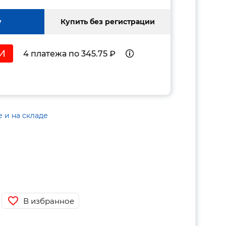
у
Купить без регистрации
4 платежа по 345.75 ₽
е и на складе
В избранное