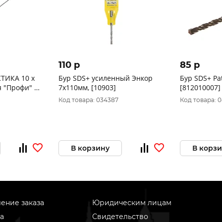
110 p
85 p
КТИКА 10 х
Бур SDS+ усиленный Энкор
Бур SDS+ Pa
я "Профи" по
7x110мм, [10903]
[812010007]
Код товара: 034387
Код товара: 
В корзину
В корз
ение заказа
Юридическим лицам
а
Свидетельство