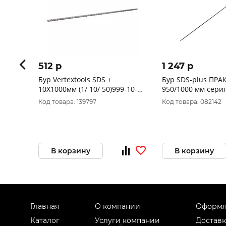
512 p
1 247 p
Бур Vertextools SDS +
Бур SDS-plus ПРА
10Х1000мм (1/ 10/ 50)999-10-
950/1000 мм сери
91000
бетону 774-290
Код товара: 139797
Код товара: 082142
В корзину
В корзину
Главная
О компании
Оформл
Каталог
Услуги компании
Доставк