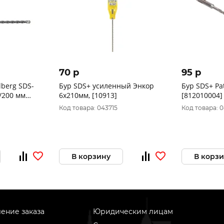
70 p
95 p
lberg SDS-
Бур SDS+ усиленный Энкор
Бур SDS+ Pat
0/200 мм
6x210мм, [10913]
[812010004]
Код товара: 043715
Код товара: 
В корзину
В корз
ение заказа
Юридическим лицам