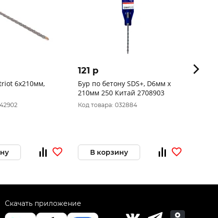
121 p
300 
riot 6x210мм,
Бур по бетону SDS+, D6мм х
Сверл
210мм 250 Китай 2708903
042902
Код товара: 032884
Код то
ину
В корзину
В 
Скачать приложение