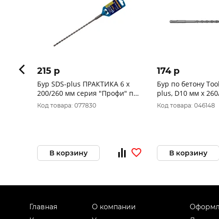
215 p
174 p
Бур SDS-plus ПРАКТИКА 6 х
Бур по бетону Too
200/260 мм серия "Профи" по
plus, D10 мм х 26
бетону 036-407
2708931
Код товара: 077830
Код товара: 046148
В корзину
В корзину
Главная
О компании
Оформл