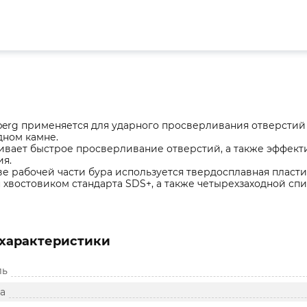
berg применяется для ударного просверливания отверстий
дном камне.
вает быстрое просверливание отверстий, а также эффект
ия.
ве рабочей части бура используется твердосплавная пласти
хвостовиком стандарта SDS+, а также четырехзаходной сп
характеристики
ль
а