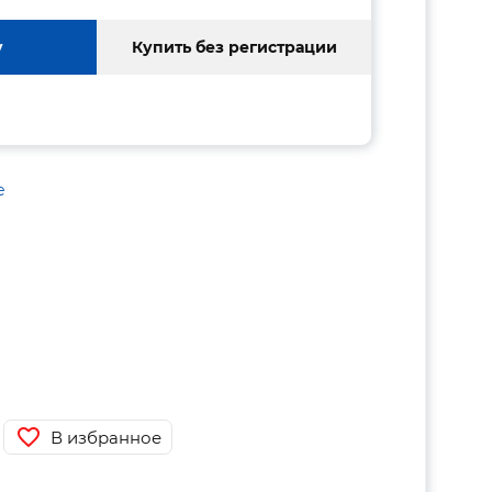
у
Купить без регистрации
е
В избранное