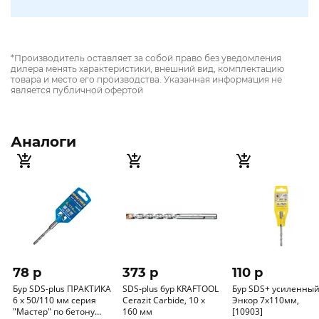
*Производитель оставляет за собой право без уведомления
дилера менять характеристики, внешний вид, комплектацию
товара и место его производства. Указанная информация не
является публичной офертой
Аналоги
78 p
373 p
110 p
Бур SDS-plus ПРАКТИКА
SDS-plus бур KRAFTOOL
Бур SDS+ усиленны
6 х 50/110 мм серия
Cerazit Carbide, 10 х
Энкор 7x110мм,
"Мастер" по бетону
160 мм
[10903]