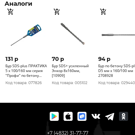
Аналоги
131 p
70 p
94 p
Бур SDS-plus ПРАКТИКА
Бур SDS+ усиленный
Бур по бетону SDS-pl
5 х 100/160 мм серия
Энкор 8x160мм,
D5 мм х 160/100 мм
"Профи" по бетону
[10909]
2708928
033-581
Код товара: 077826
Код товара: 005102
Код товара: 029440
+7 (4832) 31-77-77