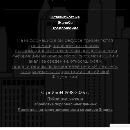
Оставить отзыв
Жалоба
Предложение
На информационном ресурсе применяются
рекомендательные технологии
(информационные технологии предоставления
информации на основе сбора, систематизации и
анализа сведений, относящихся к
предпочтениям пользователей сети «Интернет»,
находящихся на территории Российской
Федерации)
СтройлоН 1998-2026 г.
Публичная оферта
Обработка персональных данных
Политика конфиденциальности сервисов Яндекс