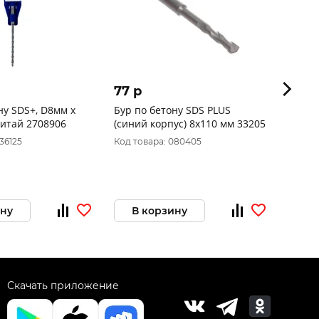
77 p
138 
ну SDS+, D8мм х
Бур по бетону SDS PLUS
Бур п
110мм 400 Китай 2708906
(синий корпус) 8x110 мм 33205
x 110
36125
Код товара: 080405
Код то
ину
В корзину
В 
Скачать приложение