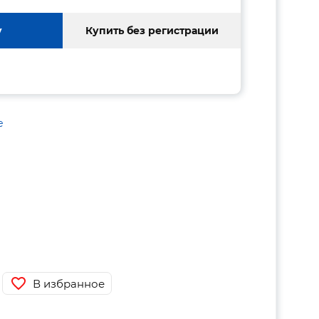
у
Купить без регистрации
е
В избранное