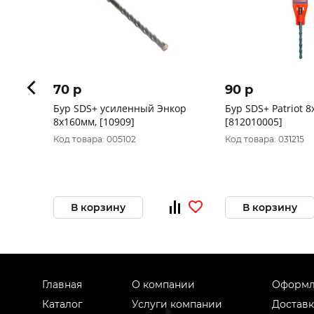
70 p
90 p
Бур SDS+ усиленный Энкор
Бур SDS+ Patriot 
8x160мм, [10909]
[812010005]
Код товара: 005102
Код товара: 031215
В корзину
В корзину
Главная
О компании
Оформл
Каталог
Услуги компании
Доставк