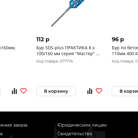
112 p
96 p
8x160мм,
Бур SDS-plus ПРАКТИКА 8 х
Бур по бето
100/160 мм серия "Мастер" по
бетону 911-628
Код товара: 077774
Код товара: 0
В корзину
В корз
ение заказа
Юридическим лицам
а
Свидетельство