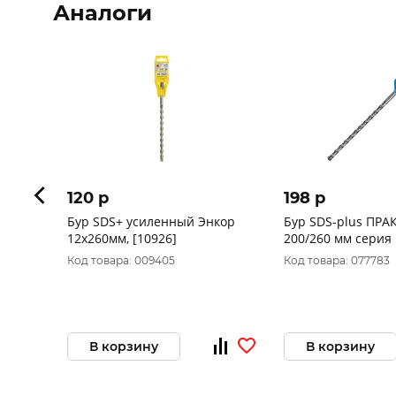
Аналоги
120 p
198 p
Бур SDS+ усиленный Энкор
Бур SDS-plus ПРАКТИ
12x260мм, [10926]
200/260 мм серия
бетону 911-796
Код товара: 009405
Код товара: 077783
В корзину
В корзину