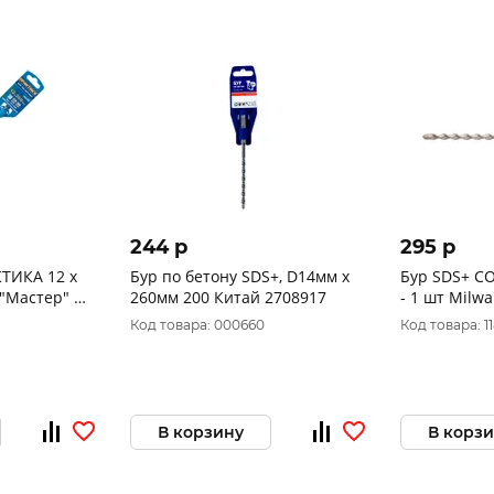
244 p
295 p
КА 12 х
Бур по бетону SDS+, D14мм х
Бур SDS+ C
 "Мастер" по
260мм 200 Китай 2708917
- 1 шт Milw
Код товара: 000660
Код товара: 1
В корзину
В корз