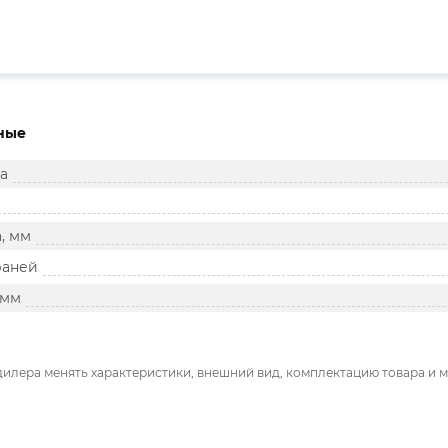
ные
а
, мм
раней
 мм
дилера менять характеристики, внешний вид, комплектацию товара и м