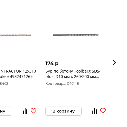
174 p
300 
ONTRACTOR 12x310
Бур по бетону Toolberg SDS-
Сверл
aukee 4932471269
plus, D10 мм х 260/200 мм
2708931
18462
Код товара: 046148
Код то
ину
В корзину
В 