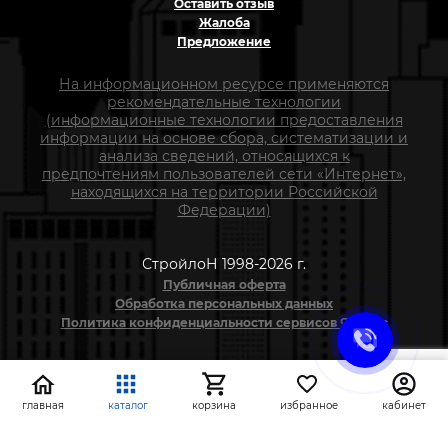
Оставить отзыв
Жалоба
Предложение
На информационном ресурсе применяются
рекомендательные технологии
(информационные технологии предоставления
информации на основе сбора, систематизации и
анализа сведений, относящихся к
предпочтениям пользователей сети «Интернет»,
находящихся на территории Российской
Федерации)
СтройлоН 1998-2026 г.
Публичная оферта
Обработка персональных данных
Политика конфиденциальности сервисов Яндекс
главная
каталог
корзина
избранное
кабинет