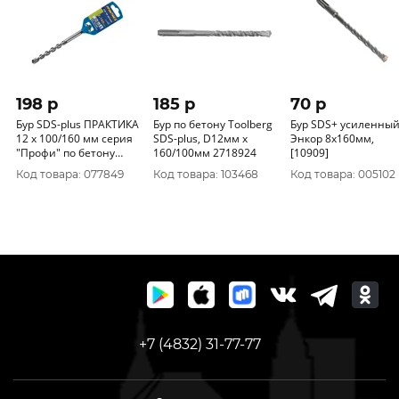
198 p
185 p
70 p
Бур SDS-plus ПРАКТИКА
Бур по бетону Toolberg
Бур SDS+ усиленны
12 х 100/160 мм серия
SDS-plus, D12мм x
Энкор 8x160мм,
"Профи" по бетону
160/100мм 2718924
[10909]
033-697
Код товара: 077849
Код товара: 103468
Код товара: 005102
+7 (4832) 31-77-77