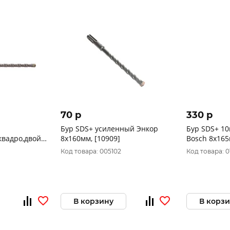
70 p
330 p
Бур SDS+ усиленный Энкор
Бур SDS+ 10
квадро,двойная
8x160мм, [10909]
Bosch 8x165
820.083200
Код товара: 005102
Код товара: 0
В корзину
В корз