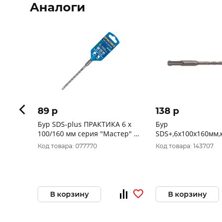
Аналоги
89 p
138 p
Бур SDS-plus ПРАКТИКА 6 х
Бур
100/160 мм серия "Мастер" по
SDS+,6x100х160мм,
бетону 911-598
спираль ELITECH 1
Код товара: 077770
Код товара: 143707
В корзину
В корзину