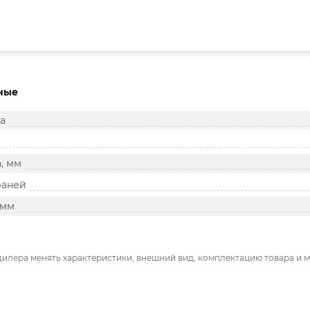
ные
а
, мм
раней
 мм
дилера менять характеристики, внешний вид, комплектацию товара и м