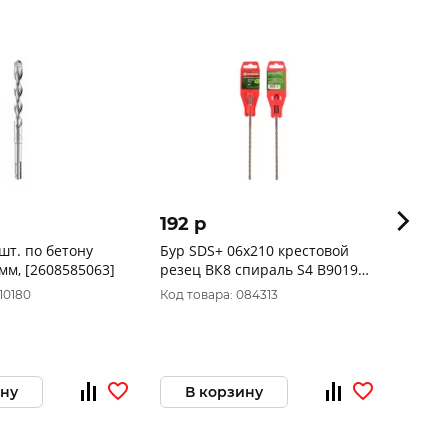
192 p
167 
шт. по бетону
Бур SDS+ 06х210 крестовой
Бур п
мм, [2608585063]
резец ВК8 спираль S4 B9019-
plus,
C06-210 БОЕКОМПЛЕКТ
27189
10180
Код товара: 084313
Код то
ину
В корзину
В 