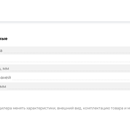
ные
а
, мм
раней
 мм
дилера менять характеристики, внешний вид, комплектацию товара и м