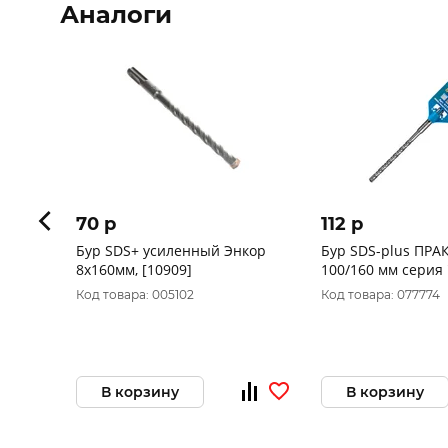
Аналоги
70 p
112 p
Бур SDS+ усиленный Энкор
Бур SDS-plus ПРАКТ
8x160мм, [10909]
100/160 мм серия
бетону 911-628
Код товара: 005102
Код товара: 077774
В корзину
В корзину