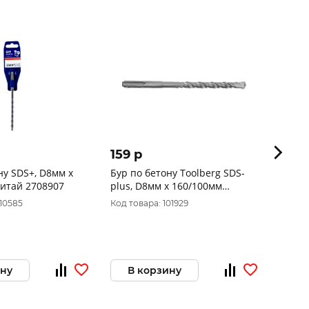
159 p
351 
ну SDS+, D8мм х
Бур по бетону Toolberg SDS-
SDS-p
160мм 250 Китай 2708907
plus, D8мм x 160/100мм
Cerazi
2718912
010585
Код товара: 101929
Код то
ину
В корзину
В 