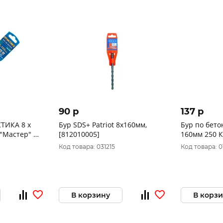
90 p
137 p
ИКА 8 х
Бур SDS+ Patriot 8x160мм,
Бур по бето
 "Мастер" по
[812010005]
Код товара: 031215
Код товара: 
В корзину
В корз