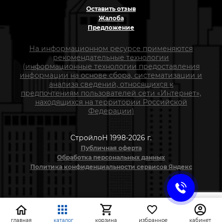
Оставить отзыв
Жалоба
Предложение
На информационном ресурсе применяются
рекомендательные технологии
(информационные технологии предоставления
информации на основе сбора, систематизации и
анализа сведений, относящихся к
предпочтениям пользователей сети «Интернет»,
находящихся на территории Российской
Федерации)
СтройлоН 1998-2026 г.
Публичная оферта
Обработка персональных данных
Политика конфиденциальности сервисов Яндекс
главная
каталог
корзина
избранное
кабинет