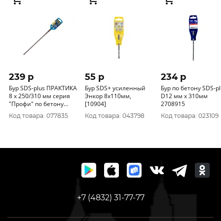
239 p
55 p
234 p
Бур SDS-plus ПРАКТИКА
Бур SDS+ усиленный
Бур по бетону SDS-pl
8 х 250/310 мм серия
Энкор 8x110мм,
D12 мм x 310мм
"Профи" по бетону
[10904]
2708915
031-808
Код товара: 077835
Код товара: 043798
Код товара: 023109
+7 (4832) 31-77-77