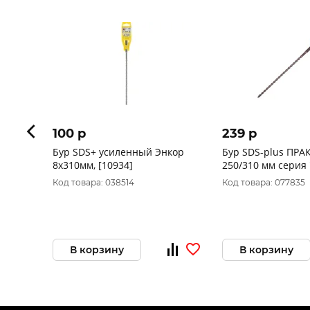
100 p
239 p
Бур SDS+ усиленный Энкор
Бур SDS-plus ПРАКТ
8x310мм, [10934]
250/310 мм серия
бетону 031-808
Код товара: 038514
Код товара: 077835
В корзину
В корзину