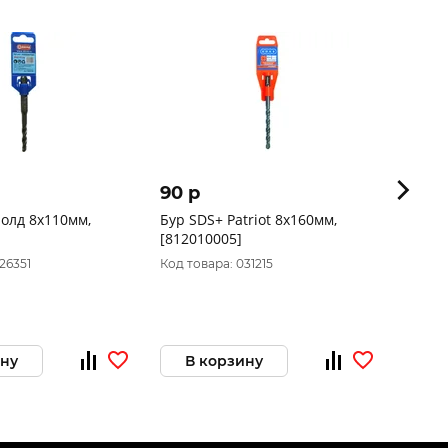
90 p
77 p
олд 8x110мм,
Бур SDS+ Patriot 8x160мм,
Бур п
[812010005]
26351
Код товара: 031215
Код то
ину
В корзину
В 