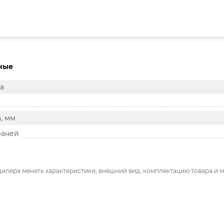
ные
а
, мм
раней
дилера менять характеристики, внешний вид, комплектацию товара и м