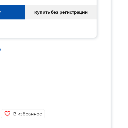
у
Купить без регистрации
е
В избранное