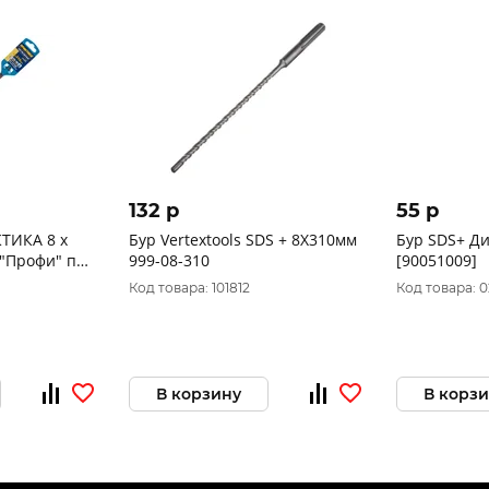
132 p
55 p
ИКА 8 х
Бур Vertextools SDS + 8Х310мм
Бур SDS+ Ди
 "Профи" по
999-08-310
[90051009]
Код товара: 101812
Код товара: 0
В корзину
В корз