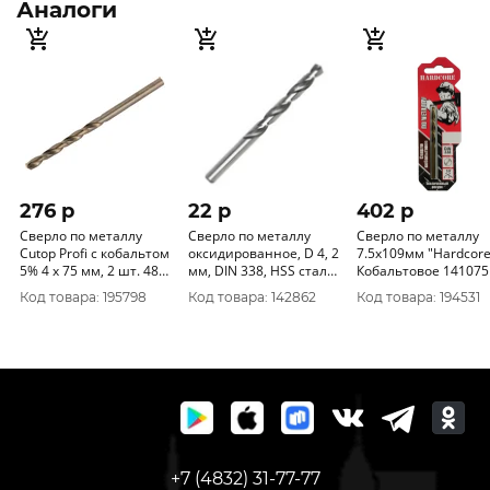
Аналоги
276 p
22 p
402 p
Сверло по металлу
Сверло по металлу
Сверло по металлу
Cutop Profi с кобальтом
оксидированное, D 4, 2
7.5х109мм "Hardcore
5% 4 x 75 мм, 2 шт. 48-
мм, DIN 338, HSS сталь,
Кобальтовое 141075
372
InWork (33542-1)
Код товара: 195798
Код товара: 142862
Код товара: 194531
КРАТНО 10шт
+7 (4832) 31-77-77