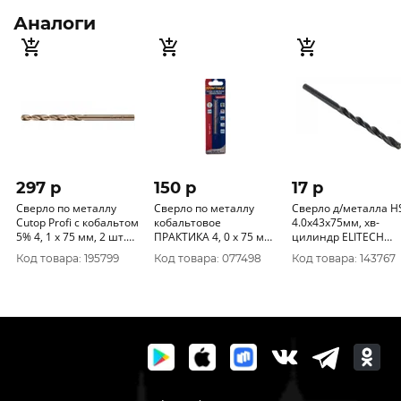
Аналоги
297 p
150 p
17 p
Сверло по металлу
Сверло по металлу
Сверло д/металла H
Cutop Profi с кобальтом
кобальтовое
4.0х43х75мм, хв-
5% 4, 1 x 75 мм, 2 шт.
ПРАКТИКА 4, 0 х 75 мм
цилиндр ELITECH
48-373
Р6М5К5, (1шт.) блистер
1820.100700
Код товара: 195799
Код товара: 077498
Код товара: 143767
033-451