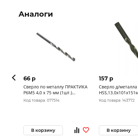
Аналоги
66 p
157 p
Сверло по металлу ПРАКТИКА
Сверло д/металла
Р6М5 4,0 х 75 мм (1шт.)
HSS,13.0х101х151м
блистер 033-208
цилиндр ELITECH 
Код товара: 077514
Код товара: 143772
В корзину
В корзину