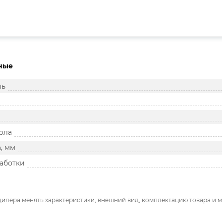
ные
ль
рла
, мм
аботки
дилера менять характеристики, внешний вид, комплектацию товара и м