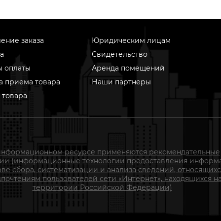
ение заказа
Юридическим лицам
а
Свидетельство
ы оплаты
Аренда помещений
а приема товара
Наши партнеры
 товара
информационном ресурсе применяются рекомендательные
гии (информационные технологии предоставления информ
ове сбора, систематизации и анализа сведений, относящихс
почтениям пользователей сети «Интернет», находящихся н
территории Российской Федерации)