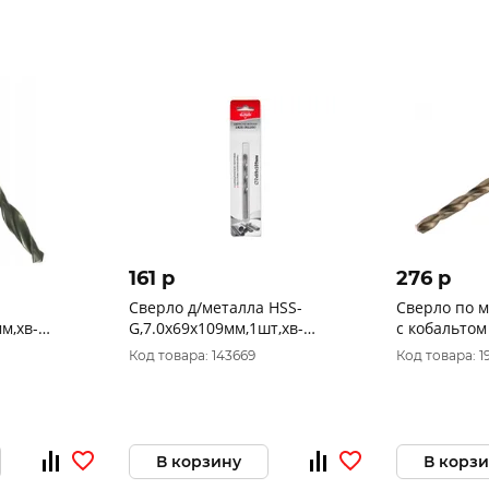
161 p
276 p
Сверло д/металла HSS-
Сверло по м
м,хв-
G,7.0х69х109мм,1шт,хв-
с кобальтом 
1820.103300
цилиндр, ELITECH 1820.051200
шт. 48-372
Код товара: 143669
Код товара: 1
В корзину
В корз