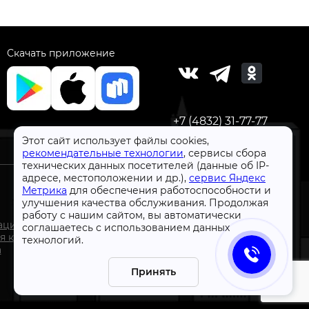
Скачать приложение
+7 (4832) 31-77-77
Этот сайт использует файлы cookies,
рекомендательные технологии
, сервисы сбора
технических данных посетителей (данные об IP-
адресе, местоположении и др.),
сервис Яндекс
Метрика
для обеспечения работоспособности и
улучшения качества обслуживания. Продолжая
работу с нашим сайтом, вы автоматически
СтройлоН 1998-2026 г.
ации
соглашаетесь с использованием данных
Публичная оферта
я к
технологий.
Обработка персональных данных
а
Политика конфиденциальности сервисов Яндекс
Принять