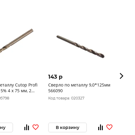
143 p
1 79
еталлу Cutop Profi
Сверло по металлу 9,0*125мм
Сверл
5% 4 x 75 мм, 2
566090
95798
Код товара: 020327
Код то
ину
В корзину
В 