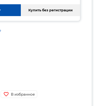
у
Купить без регистрации
е
В избранное