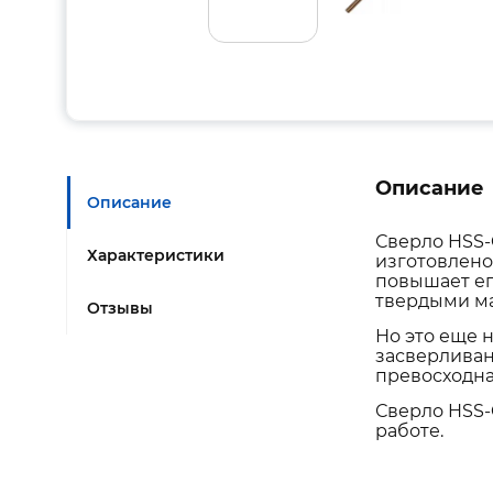
Описание
Описание
Сверло HSS-
Характеристики
изготовлено
повышает его
твердыми м
Отзывы
Но это еще н
засверливан
превосходна
Сверло HSS-C
работе.