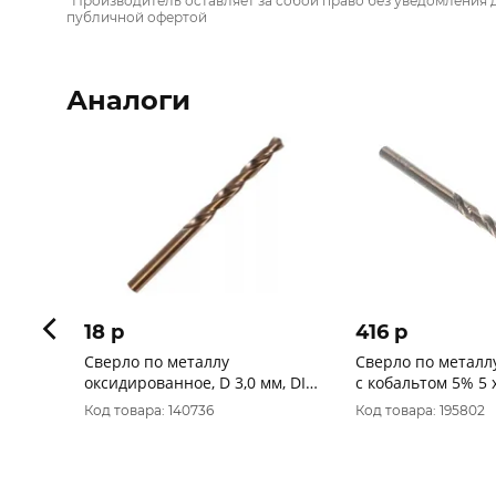
*Производитель оставляет за собой право без уведомления 
публичной офертой
Аналоги
18 p
416 p
Сверло по металлу
Сверло по металлу
оксидированное, D 3,0 мм, DIN
с кобальтом 5% 5 x
338, HSS сталь, InWork (33530-
шт. 48-377
Код товара: 140736
Код товара: 195802
1) КРАТНО 10шт