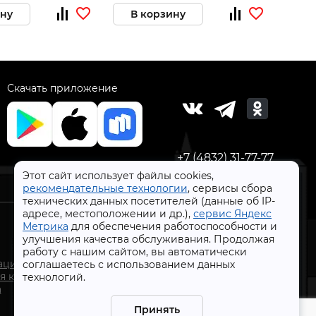
ину
В корзину
В 
Скачать приложение
+7 (4832) 31-77-77
Этот сайт использует файлы cookies,
рекомендательные технологии
, сервисы сбора
технических данных посетителей (данные об IP-
адресе, местоположении и др.),
сервис Яндекс
Метрика
для обеспечения работоспособности и
улучшения качества обслуживания. Продолжая
работу с нашим сайтом, вы автоматически
СтройлоН 1998-2026 г.
ации
соглашаетесь с использованием данных
Публичная оферта
я к
технологий.
Обработка персональных данных
а
Политика конфиденциальности сервисов Яндекс
Принять