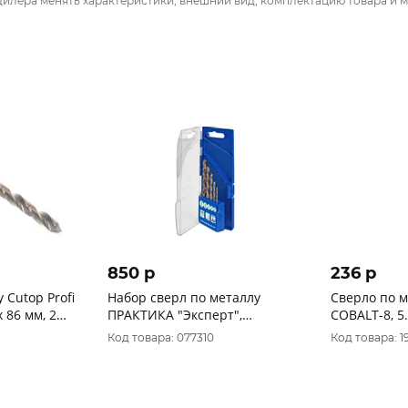
дилера менять характеристики, внешний вид, комплектацию товара и м
850 p
236 p
 Cutop Profi
Набор сверл по металлу
Сверло по 
 86 мм, 2
ПРАКТИКА "Эксперт",
COBALT-8, 5.
кобальтовые, 5 шт 2,3,4,5,6 мм,
М42, HSS-Co(
Код товара: 077310
Код товара: 1
ПРО кассета 640-254