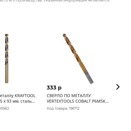
есто его производства. Указанная информация не является
333 p
76 p
металлу KRAFTOOL
СВЕРЛО ПО МЕТАЛЛУ
Сверл
5 х 93 мм, сталь
VERTEXTOOLS COBALT Р6М5К8
HSS P
8%), (29656-5.5)
5мм
93682
Код товара: 196712
Код то