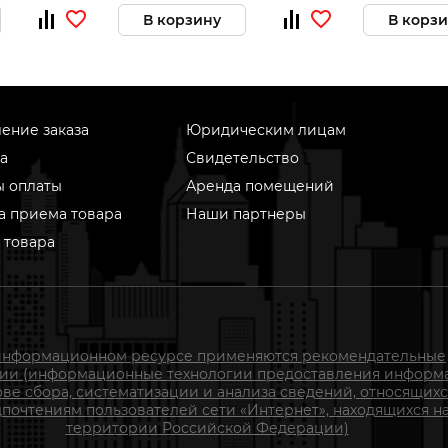
В корзину
В корз
ение заказа
Юридическим лицам
а
Свидетельство
ы оплаты
Аренда помещений
а приема товара
Наши партнеры
 товара
информационном ресурсе применяются рекомендательные
гии (информационные технологии предоставления информ
ове сбора, систематизации и анализа сведений, относящихс
почтениям пользователей сети «Интернет», находящихся н
территории Российской Федерации)