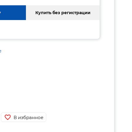
у
Купить без регистрации
е
В избранное