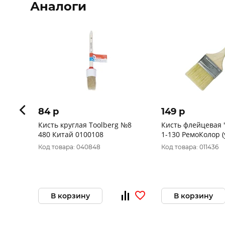
Аналоги
84 p
149 p
Кисть круглая Toolberg №8
Кисть флейцевая "
480 Китай 0100108
1-130 РемоКолор (
Код товара: 040848
Код товара: 011436
В корзину
В корзину