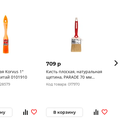
709 p
62 p
ая Korvus 1"
Кисть плоская, натуральная
Кисть
Китай 0101910
щетина, PARADE 70 мм
7104013
028579
Код товара: 017970
Код то
ину
В корзину
В 