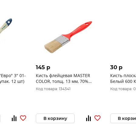
145 p
30 p
Евро" 3" 01-
Кисть флейцевая MASTER
Кисть плоск
упак. 12 шт)
COLOR, толщ. 13 мм, 70%
Белый 600 
ПБT/30% светлая натур.
Код товара: 134341
Код товара: 
щетина, нерж.обжим, пласт.
руч
В корзину
В корз